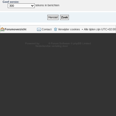
Geef eerste:
tekens in berichten
Forumoverzicht
Contact
Verwijder cookies
Alle tijden zijn
UTC+02:00
Powered by
phpBB
® Forum Software © phpBB Limited
Nederlandse vertaling door
phpBB.nl
.