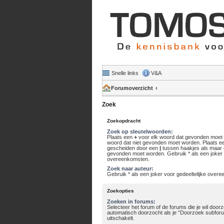
Snelle links
V&A
Forumoverzicht
Zoek
Zoekopdracht
Zoek op sleutelwoorden:
Plaats een
+
voor elk woord dat gevonden moet
woord dat niet gevonden moet worden. Plaats ee
gescheiden door een
|
tussen haakjes als maar
gevonden moet worden. Gebruik * als een joker v
overeenkomsten.
Zoek naar auteur:
Gebruik * als een joker voor gedeeltelijke over
Zoekopties
Zoeken in forums:
Selecteer het forum of de forums die je wil do
automatisch doorzocht als je “Doorzoek subforu
uitschakelt.