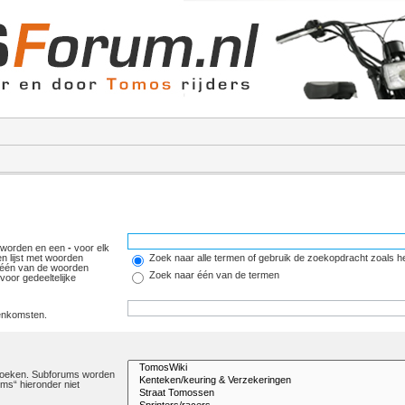
 worden en een
-
voor elk
n lijst met woorden
Zoek naar alle termen of gebruik de zoekopdracht zoals he
 één van de woorden
Zoek naar één van de termen
oor gedeeltelijke
eenkomsten.
orzoeken. Subforums worden
ms“ hieronder niet