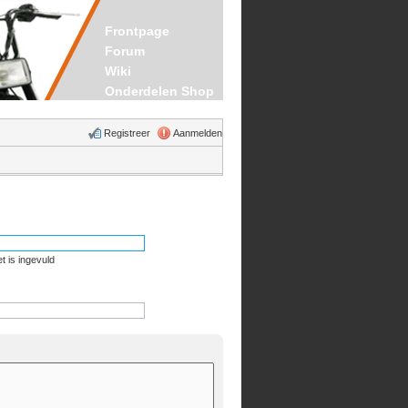
Frontpage
Forum
Wiki
Onderdelen Shop
Registreer
Aanmelden
t is ingevuld