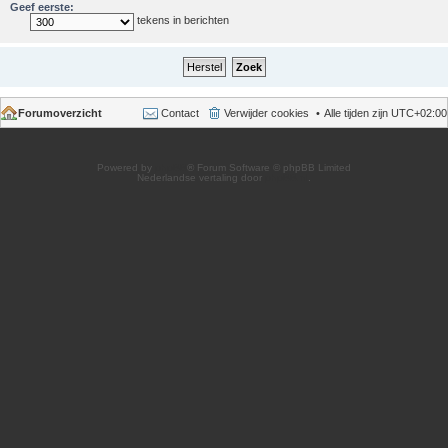
Geef eerste:
tekens in berichten
Forumoverzicht
Contact
Verwijder cookies
Alle tijden zijn
UTC+02:00
Powered by
phpBB
® Forum Software © phpBB Limited
Nederlandse vertaling door
phpBB.nl
.