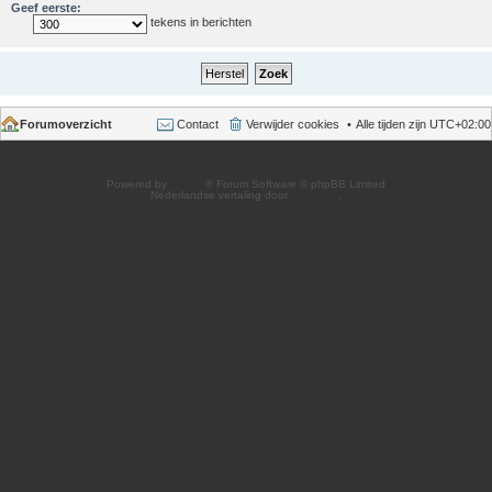
Geef eerste:
tekens in berichten
Forumoverzicht
Contact
Verwijder cookies
Alle tijden zijn
UTC+02:00
Powered by
phpBB
® Forum Software © phpBB Limited
Nederlandse vertaling door
phpBB.nl
.