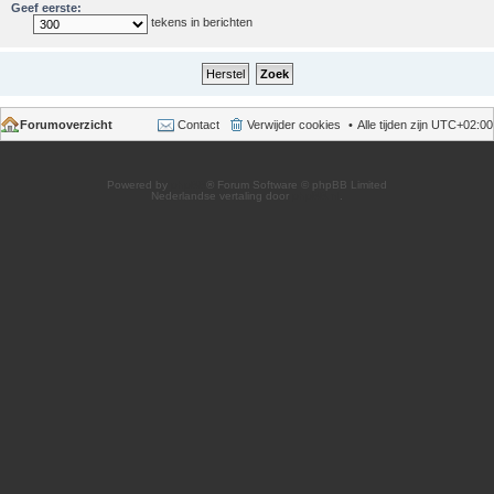
Geef eerste:
tekens in berichten
Forumoverzicht
Contact
Verwijder cookies
Alle tijden zijn
UTC+02:00
Powered by
phpBB
® Forum Software © phpBB Limited
Nederlandse vertaling door
phpBB.nl
.