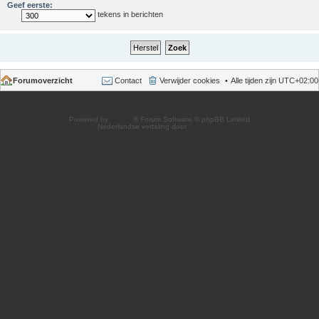
Geef eerste:
tekens in berichten
Forumoverzicht
Contact
Verwijder cookies
Alle tijden zijn
UTC+02:00
Powered by
phpBB
® Forum Software © phpBB Limited
Nederlandse vertaling door
phpBB.nl
.