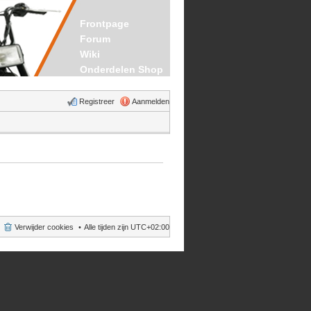
Frontpage
Forum
Wiki
Onderdelen Shop
Registreer
Aanmelden
Verwijder cookies
Alle tijden zijn
UTC+02:00