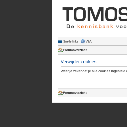
Snelle links
V&A
Forumoverzicht
Verwijder cookies
Weet je zeker dat je alle cookies ingesteld 
Forumoverzicht