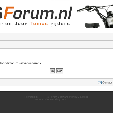
door dit forum wil verwijderen?
Contact
Powered by
phpBB
® Forum Software © phpBB Limited
Nederlandse vertaling door
phpBB.nl
.