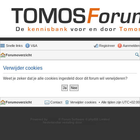
Snelle links
V&A
Registreer
Aanmelden
Forumoverzicht
Verwijder cookies
Weet je zeker dat je alle cookies ingesteld door dit forum wil verwijderen?
Forumoverzicht
Contact
Verwijder cookies
Alle tijden zijn
UTC+02:00
Powered by
phpBB
® Forum Software © phpBB Limited
Nederlandse vertaling door
phpBB.nl
.