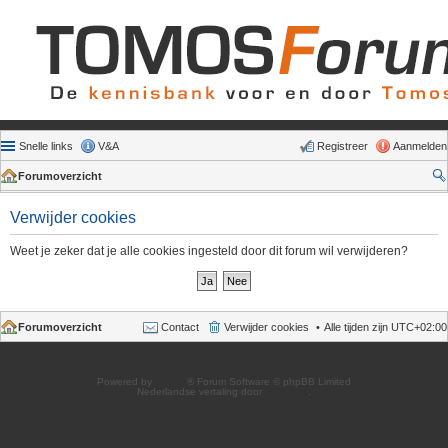
Snelle links
V&A
Registreer
Aanmelden
Forumoverzicht
Verwijder cookies
Weet je zeker dat je alle cookies ingesteld door dit forum wil verwijderen?
Forumoverzicht
Contact
Verwijder cookies
Alle tijden zijn
UTC+02:00
Powered by
phpBB
® Forum Software © phpBB Limited
Nederlandse vertaling door
phpBB.nl
.