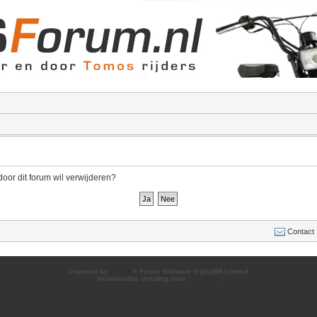
door dit forum wil verwijderen?
Contact
Powered by
phpBB
® Forum Software © phpBB Limited
Nederlandse vertaling door
phpBB.nl
.