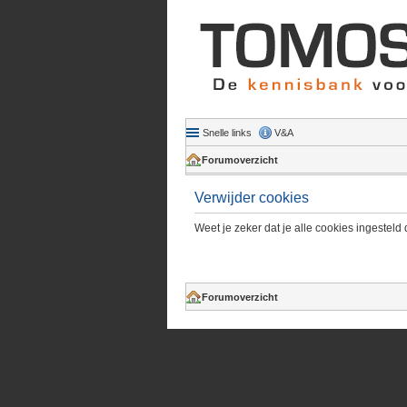
Snelle links
V&A
Forumoverzicht
Verwijder cookies
Weet je zeker dat je alle cookies ingesteld 
Forumoverzicht