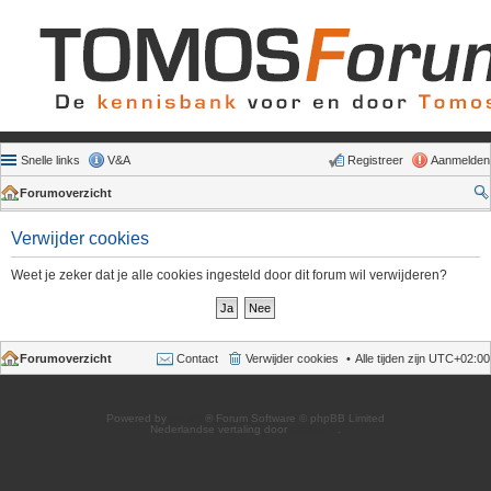
Snelle links
V&A
Registreer
Aanmelden
Forumoverzicht
Verwijder cookies
Weet je zeker dat je alle cookies ingesteld door dit forum wil verwijderen?
Forumoverzicht
Contact
Verwijder cookies
Alle tijden zijn
UTC+02:00
Powered by
phpBB
® Forum Software © phpBB Limited
Nederlandse vertaling door
phpBB.nl
.