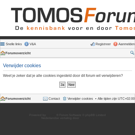
Snelle links
V&A
Registreer
Aanmelden
Forumoverzicht
Verwijder cookies
Weet je zeker dat je alle cookies ingesteld door dit forum wil verwijderen?
Forumoverzicht
Contact
Verwijder cookies
Alle tijden zijn
UTC+02:00
Powered by
phpBB
® Forum Software © phpBB Limited
Nederlandse vertaling door
phpBB.nl
.