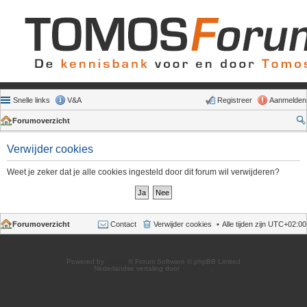
Snelle links
V&A
Registreer
Aanmelden
Forumoverzicht
Verwijder cookies
Weet je zeker dat je alle cookies ingesteld door dit forum wil verwijderen?
Forumoverzicht
Contact
Verwijder cookies
Alle tijden zijn
UTC+02:00
Powered by
phpBB
® Forum Software © phpBB Limited
Nederlandse vertaling door
phpBB.nl
.