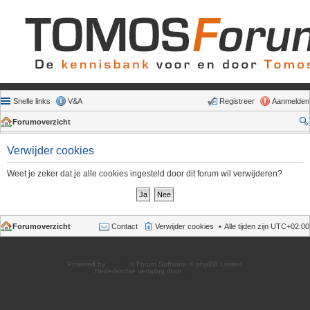
Snelle links
V&A
Registreer
Aanmelden
Forumoverzicht
Verwijder cookies
Weet je zeker dat je alle cookies ingesteld door dit forum wil verwijderen?
Forumoverzicht
Contact
Verwijder cookies
Alle tijden zijn
UTC+02:00
Powered by
phpBB
® Forum Software © phpBB Limited
Nederlandse vertaling door
phpBB.nl
.