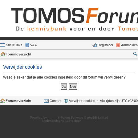
Snelle links
V&A
Registreer
Aanmelden
Forumoverzicht
Verwijder cookies
Weet je zeker dat je alle cookies ingesteld door dit forum wil verwijderen?
Forumoverzicht
Contact
Verwijder cookies
Alle tijden zijn
UTC+02:00
Powered by
phpBB
® Forum Software © phpBB Limited
Nederlandse vertaling door
phpBB.nl
.