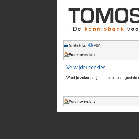
Snelle links
V&A
Forumoverzicht
Verwijder cookies
Weet je zeker dat je alle cookies ingesteld 
Forumoverzicht