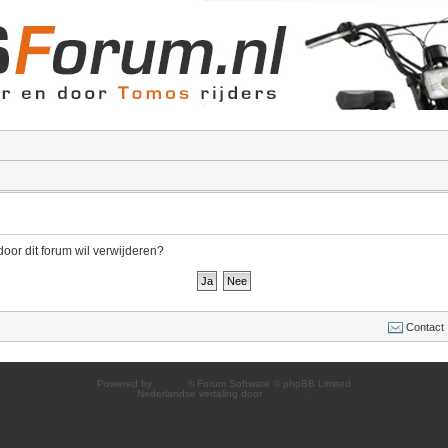
door dit forum wil verwijderen?
Contact
Powered by
phpBB
® Forum Software © phpBB Limited
Nederlandse vertaling door
phpBB.nl
.