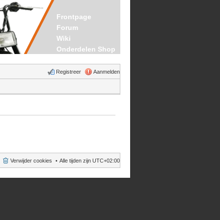
Frontpage
Forum
Wiki
Onderdelen Shop
Registreer
Aanmelden
Verwijder cookies
Alle tijden zijn
UTC+02:00