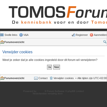
Snelle links
V&A
Registreer
Aanmelden
Forumoverzicht
Verwijder cookies
Weet je zeker dat je alle cookies ingesteld door dit forum wil verwijderen?
Forumoverzicht
Contact
Verwijder cookies
Alle tijden zijn
UTC+02:00
Powered by
phpBB
® Forum Software © phpBB Limited
Nederlandse vertaling door
phpBB.nl
.