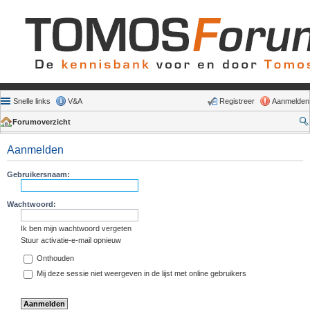
Snelle links
V&A
Registreer
Aanmelden
Forumoverzicht
Aanmelden
Gebruikersnaam:
Wachtwoord:
Ik ben mijn wachtwoord vergeten
Stuur activatie-e-mail opnieuw
Onthouden
Mij deze sessie niet weergeven in de lijst met online gebruikers