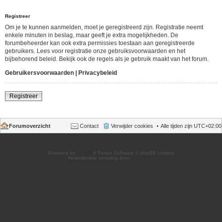
Registreer
Om je te kunnen aanmelden, moet je geregistreerd zijn. Registratie neemt
enkele minuten in beslag, maar geeft je extra mogelijkheden. De
forumbeheerder kan ook extra permissies toestaan aan geregistreerde
gebruikers. Lees voor registratie onze gebruiksvoorwaarden en het
bijbehorend beleid. Bekijk ook de regels als je gebruik maakt van het forum.
Gebruikersvoorwaarden
|
Privacybeleid
Registreer
Forumoverzicht
Contact
Verwijder cookies
Alle tijden zijn
UTC+02:00
Powered by
phpBB
® Forum Software © phpBB Limited
Nederlandse vertaling door
phpBB.nl
.