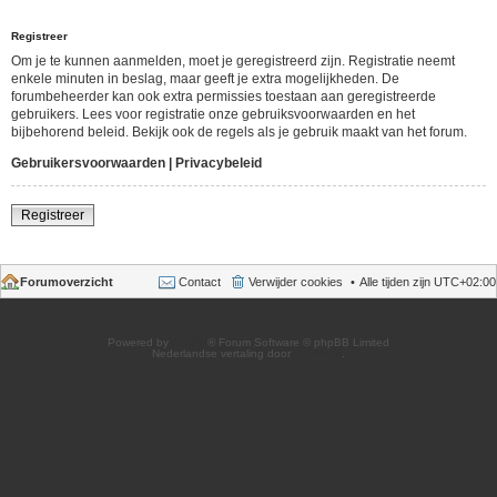
Registreer
Om je te kunnen aanmelden, moet je geregistreerd zijn. Registratie neemt
enkele minuten in beslag, maar geeft je extra mogelijkheden. De
forumbeheerder kan ook extra permissies toestaan aan geregistreerde
gebruikers. Lees voor registratie onze gebruiksvoorwaarden en het
bijbehorend beleid. Bekijk ook de regels als je gebruik maakt van het forum.
Gebruikersvoorwaarden
|
Privacybeleid
Registreer
Forumoverzicht
Contact
Verwijder cookies
Alle tijden zijn
UTC+02:00
Powered by
phpBB
® Forum Software © phpBB Limited
Nederlandse vertaling door
phpBB.nl
.