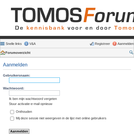
Snelle links
V&A
Registreer
Aanmelden
Forumoverzicht
Aanmelden
Gebruikersnaam:
Wachtwoord:
Ik ben mijn wachtwoord vergeten
Stuur activatie-e-mail opnieuw
Onthouden
Mij deze sessie niet weergeven in de lijst met online gebruikers