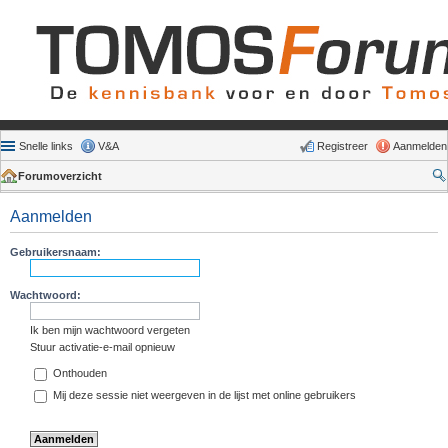
Snelle links
V&A
Registreer
Aanmelden
Forumoverzicht
Aanmelden
Gebruikersnaam:
Wachtwoord:
Ik ben mijn wachtwoord vergeten
Stuur activatie-e-mail opnieuw
Onthouden
Mij deze sessie niet weergeven in de lijst met online gebruikers