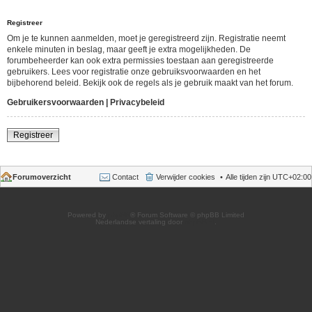
Registreer
Om je te kunnen aanmelden, moet je geregistreerd zijn. Registratie neemt
enkele minuten in beslag, maar geeft je extra mogelijkheden. De
forumbeheerder kan ook extra permissies toestaan aan geregistreerde
gebruikers. Lees voor registratie onze gebruiksvoorwaarden en het
bijbehorend beleid. Bekijk ook de regels als je gebruik maakt van het forum.
Gebruikersvoorwaarden
|
Privacybeleid
Registreer
Forumoverzicht
Contact
Verwijder cookies
Alle tijden zijn
UTC+02:00
Powered by
phpBB
® Forum Software © phpBB Limited
Nederlandse vertaling door
phpBB.nl
.