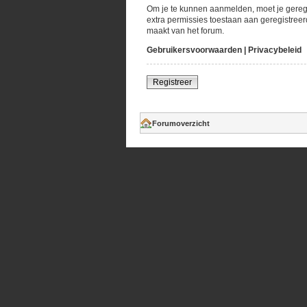
Om je te kunnen aanmelden, moet je geregi
extra permissies toestaan aan geregistreer
maakt van het forum.
Gebruikersvoorwaarden
|
Privacybeleid
Registreer
Forumoverzicht