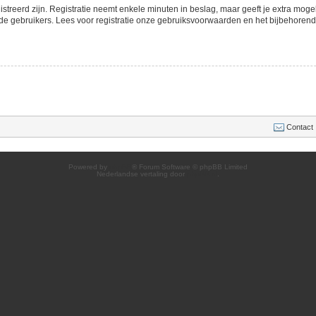
streerd zijn. Registratie neemt enkele minuten in beslag, maar geeft je extra mo
de gebruikers. Lees voor registratie onze gebruiksvoorwaarden en het bijbehorend b
Contact
Powered by
phpBB
® Forum Software © phpBB Limited
Nederlandse vertaling door
phpBB.nl
.