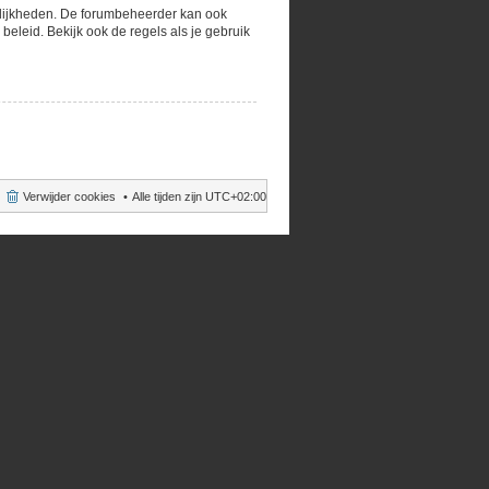
gelijkheden. De forumbeheerder kan ook
eleid. Bekijk ook de regels als je gebruik
Verwijder cookies
Alle tijden zijn
UTC+02:00