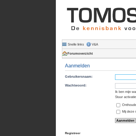
Snelle links
V&A
Forumoverzicht
Aanmelden
Gebruikersnaam:
Wachtwoord:
Ik ben mijn w
Stuur activati
Onthoud
Mij deze s
Registreer