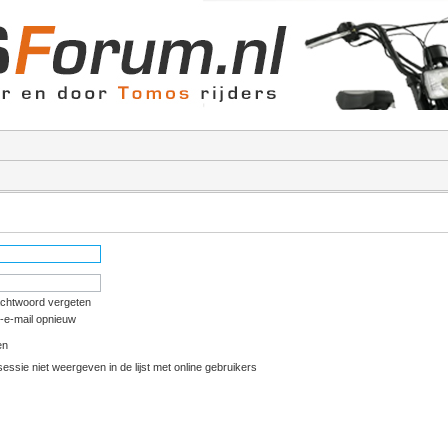
achtwoord vergeten
e-e-mail opnieuw
en
essie niet weergeven in de lijst met online gebruikers