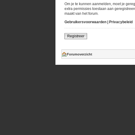
Om je te kunnen aanmelden, moet je geregi
extra permissies toestaan aan geregistreer
maakt van het forum.
Gebruikersvoorwaarden
|
Privacybeleid
Registreer
Forumoverzicht