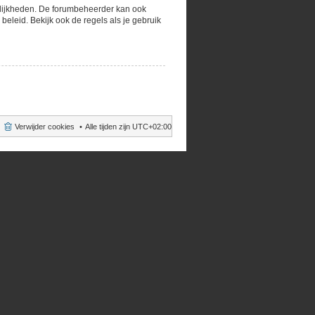
gelijkheden. De forumbeheerder kan ook
eleid. Bekijk ook de regels als je gebruik
Verwijder cookies
Alle tijden zijn
UTC+02:00