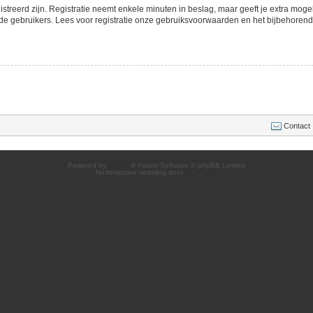
streerd zijn. Registratie neemt enkele minuten in beslag, maar geeft je extra mo
de gebruikers. Lees voor registratie onze gebruiksvoorwaarden en het bijbehorend b
Contact
Powered by
phpBB
® Forum Software © phpBB Limited
Nederlandse vertaling door
phpBB.nl
.