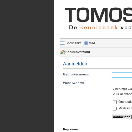
Snelle links
V&A
Forumoverzicht
Aanmelden
Gebruikersnaam:
Wachtwoord:
Ik ben mijn w
Stuur activati
Onthoud
Mij deze s
Registreer