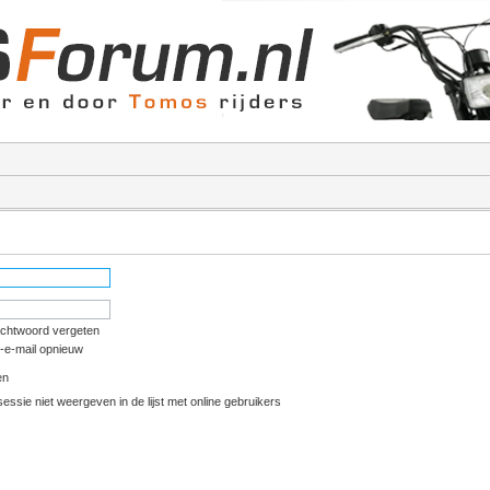
achtwoord vergeten
e-e-mail opnieuw
en
essie niet weergeven in de lijst met online gebruikers