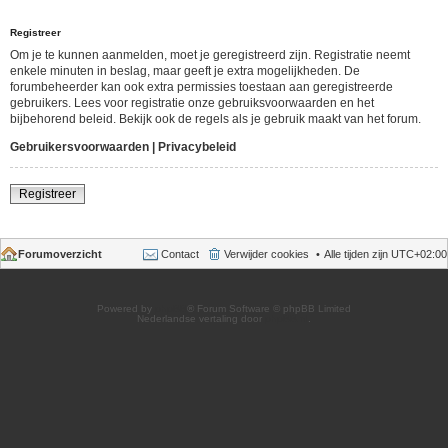
Registreer
Om je te kunnen aanmelden, moet je geregistreerd zijn. Registratie neemt
enkele minuten in beslag, maar geeft je extra mogelijkheden. De
forumbeheerder kan ook extra permissies toestaan aan geregistreerde
gebruikers. Lees voor registratie onze gebruiksvoorwaarden en het
bijbehorend beleid. Bekijk ook de regels als je gebruik maakt van het forum.
Gebruikersvoorwaarden
|
Privacybeleid
Registreer
Forumoverzicht
Contact
Verwijder cookies
Alle tijden zijn
UTC+02:00
Powered by
phpBB
® Forum Software © phpBB Limited
Nederlandse vertaling door
phpBB.nl
.