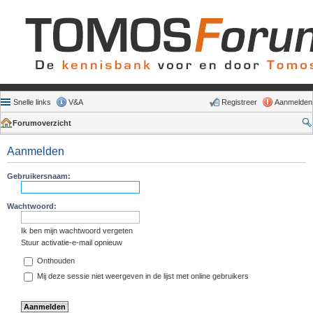
Snelle links
V&A
Registreer
Aanmelden
Forumoverzicht
Aanmelden
Gebruikersnaam:
Wachtwoord:
Ik ben mijn wachtwoord vergeten
Stuur activatie-e-mail opnieuw
Onthouden
Mij deze sessie niet weergeven in de lijst met online gebruikers