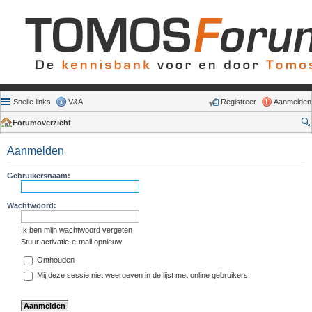
Snelle links
V&A
Registreer
Aanmelden
Forumoverzicht
Aanmelden
Gebruikersnaam:
Wachtwoord:
Ik ben mijn wachtwoord vergeten
Stuur activatie-e-mail opnieuw
Onthouden
Mij deze sessie niet weergeven in de lijst met online gebruikers