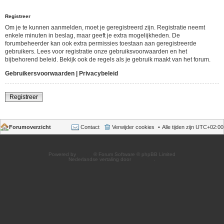
Registreer
Om je te kunnen aanmelden, moet je geregistreerd zijn. Registratie neemt
enkele minuten in beslag, maar geeft je extra mogelijkheden. De
forumbeheerder kan ook extra permissies toestaan aan geregistreerde
gebruikers. Lees voor registratie onze gebruiksvoorwaarden en het
bijbehorend beleid. Bekijk ook de regels als je gebruik maakt van het forum.
Gebruikersvoorwaarden
|
Privacybeleid
Registreer
Forumoverzicht
Contact
Verwijder cookies
Alle tijden zijn
UTC+02:00
Powered by
phpBB
® Forum Software © phpBB Limited
Nederlandse vertaling door
phpBB.nl
.