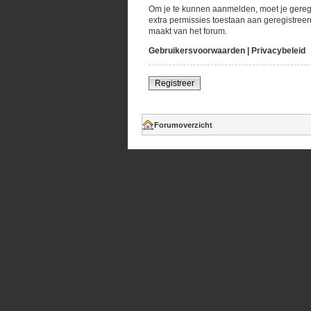
Om je te kunnen aanmelden, moet je geregi
extra permissies toestaan aan geregistreer
maakt van het forum.
Gebruikersvoorwaarden
|
Privacybeleid
Registreer
Forumoverzicht