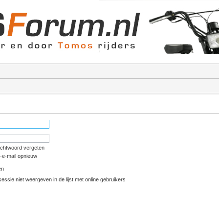
achtwoord vergeten
e-e-mail opnieuw
en
essie niet weergeven in de lijst met online gebruikers