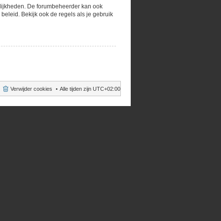
gelijkheden. De forumbeheerder kan ook
eleid. Bekijk ook de regels als je gebruik
Verwijder cookies
Alle tijden zijn
UTC+02:00