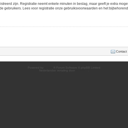
streerd zijn. Registratie neemt enkele minuten in beslag, maar geeft je extra mo
de gebruikers. Lees voor registratie onze gebruiksvoorwaarden en het bijbehorend b
Contact
Powered by
phpBB
® Forum Software © phpBB Limited
Nederlandse vertaling door
phpBB.nl
.