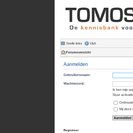
Snelle links
V&A
Forumoverzicht
Aanmelden
Gebruikersnaam:
Wachtwoord:
Ik ben mijn w
Stuur activati
Onthoud
Mij deze s
Registreer