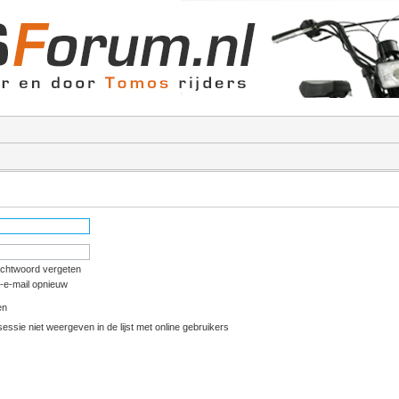
achtwoord vergeten
e-e-mail opnieuw
en
essie niet weergeven in de lijst met online gebruikers