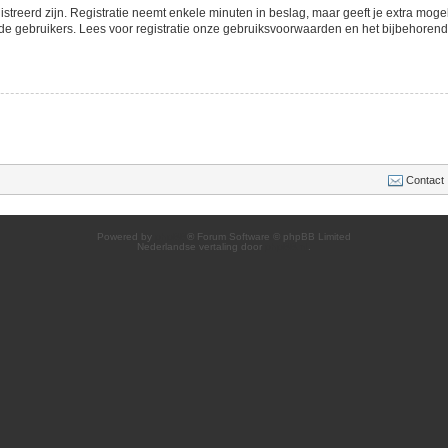
streerd zijn. Registratie neemt enkele minuten in beslag, maar geeft je extra mo
de gebruikers. Lees voor registratie onze gebruiksvoorwaarden en het bijbehorend b
Contact
Powered by
phpBB
® Forum Software © phpBB Limited
Nederlandse vertaling door
phpBB.nl
.