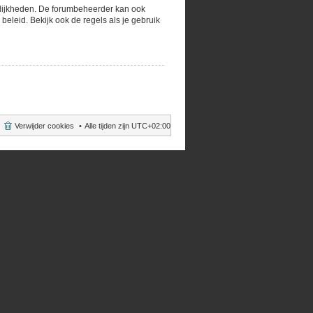
gelijkheden. De forumbeheerder kan ook
eleid. Bekijk ook de regels als je gebruik
Verwijder cookies
Alle tijden zijn
UTC+02:00