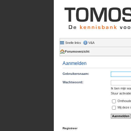
Snelle links
V&A
Forumoverzicht
Aanmelden
Gebruikersnaam:
Wachtwoord:
Ik ben mijn w
Stuur activati
Onthoud
Mij deze s
Registreer