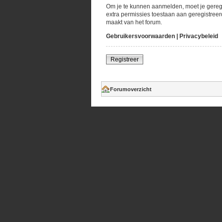
Om je te kunnen aanmelden, moet je geregi
extra permissies toestaan aan geregistreer
maakt van het forum.
Gebruikersvoorwaarden
|
Privacybeleid
Registreer
Forumoverzicht