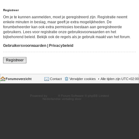
Registreer
Om je te kunnen aanmelden, moet je geregistreerd zijn. Registratie neemt
enkele minuten in beslag, maar geeft je extra mogelijkheden. De
forumbeheerder kan ook extra permissies toestaan aan geregistreerde
gebruikers. Lees voor registratie onze gebruiksvoorwaarden en het
bijbehorend beleid. Bekijk ook de regels als je gebruik maakt van het forum.
Gebruikersvoorwaarden
|
Privacybeleid
Registreer
Forumoverzicht
Contact
Verwijder cookies
Alle tijden zijn
UTC+02:00
Powered by
phpBB
® Forum Software © phpBB Limited
Nederlandse vertaling door
phpBB.nl
.