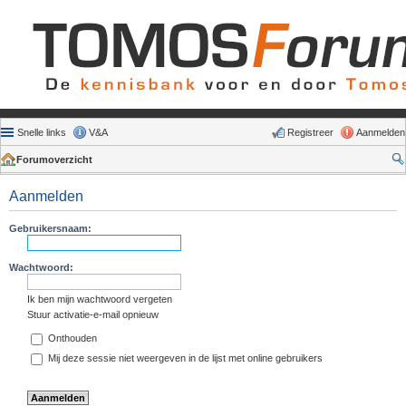
Snelle links
V&A
Registreer
Aanmelden
Forumoverzicht
Aanmelden
Gebruikersnaam:
Wachtwoord:
Ik ben mijn wachtwoord vergeten
Stuur activatie-e-mail opnieuw
Onthouden
Mij deze sessie niet weergeven in de lijst met online gebruikers