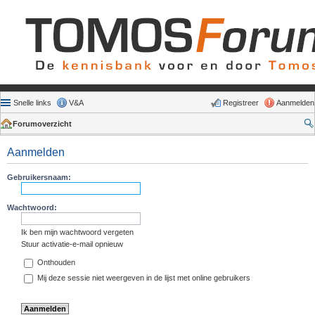
Snelle links
V&A
Registreer
Aanmelden
Forumoverzicht
Aanmelden
Gebruikersnaam:
Wachtwoord:
Ik ben mijn wachtwoord vergeten
Stuur activatie-e-mail opnieuw
Onthouden
Mij deze sessie niet weergeven in de lijst met online gebruikers