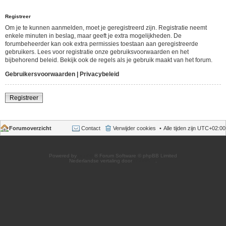
Registreer
Om je te kunnen aanmelden, moet je geregistreerd zijn. Registratie neemt
enkele minuten in beslag, maar geeft je extra mogelijkheden. De
forumbeheerder kan ook extra permissies toestaan aan geregistreerde
gebruikers. Lees voor registratie onze gebruiksvoorwaarden en het
bijbehorend beleid. Bekijk ook de regels als je gebruik maakt van het forum.
Gebruikersvoorwaarden
|
Privacybeleid
Registreer
Forumoverzicht
Contact
Verwijder cookies
Alle tijden zijn
UTC+02:00
Powered by
phpBB
® Forum Software © phpBB Limited
Nederlandse vertaling door
phpBB.nl
.