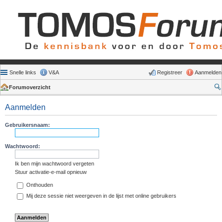
Snelle links
V&A
Registreer
Aanmelden
Forumoverzicht
Aanmelden
Gebruikersnaam:
Wachtwoord:
Ik ben mijn wachtwoord vergeten
Stuur activatie-e-mail opnieuw
Onthouden
Mij deze sessie niet weergeven in de lijst met online gebruikers