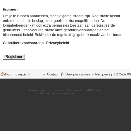
Registreer
Om je te kunnen aanmelden, moet je geregistreerd zijn. Registratie neemt
enkele minuten in beslag, maar geeft je extra mogelijkheden. De
forumbeheerder kan ook extra permissies toestaan aan geregistreerde
gebruikers. Lees voor registratie onze gebruiksvoorwaarden en het
bijbehorend beleid. Bekijk ook de regels als je gebruik maakt van het forum.
Gebruikersvoorwaarden
|
Privacybeleid
Registreer
Forumoverzicht
Contact
Verwijder cookies
Alle tijden zijn
UTC+02:00
Powered by
phpBB
® Forum Software © phpBB Limited
Nederlandse vertaling door
phpBB.nl
.