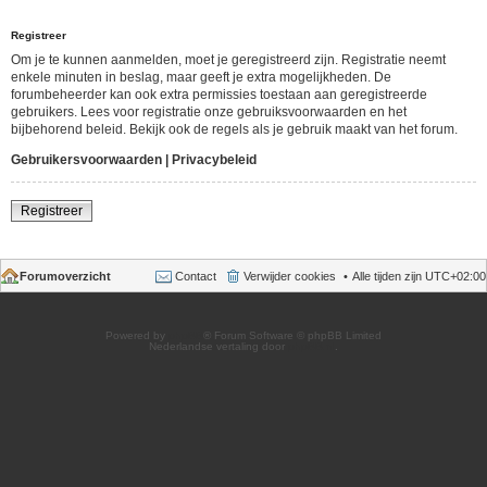
Registreer
Om je te kunnen aanmelden, moet je geregistreerd zijn. Registratie neemt
enkele minuten in beslag, maar geeft je extra mogelijkheden. De
forumbeheerder kan ook extra permissies toestaan aan geregistreerde
gebruikers. Lees voor registratie onze gebruiksvoorwaarden en het
bijbehorend beleid. Bekijk ook de regels als je gebruik maakt van het forum.
Gebruikersvoorwaarden
|
Privacybeleid
Registreer
Forumoverzicht
Contact
Verwijder cookies
Alle tijden zijn
UTC+02:00
Powered by
phpBB
® Forum Software © phpBB Limited
Nederlandse vertaling door
phpBB.nl
.