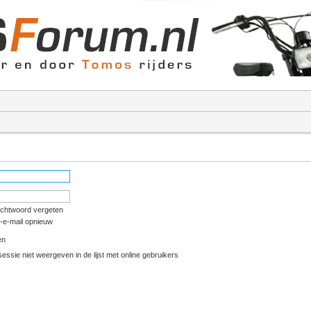
achtwoord vergeten
e-e-mail opnieuw
en
essie niet weergeven in de lijst met online gebruikers