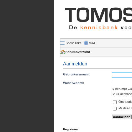
Snelle links
V&A
Forumoverzicht
Aanmelden
Gebruikersnaam:
Wachtwoord:
Ik ben mijn w
Stuur activati
Onthoud
Mij deze s
Registreer