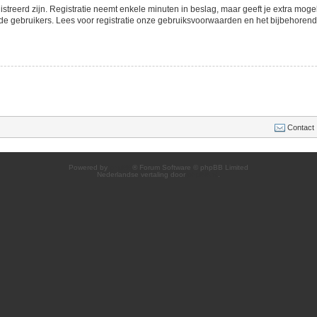
streerd zijn. Registratie neemt enkele minuten in beslag, maar geeft je extra mo
de gebruikers. Lees voor registratie onze gebruiksvoorwaarden en het bijbehorend b
Contact
Powered by
phpBB
® Forum Software © phpBB Limited
Nederlandse vertaling door
phpBB.nl
.