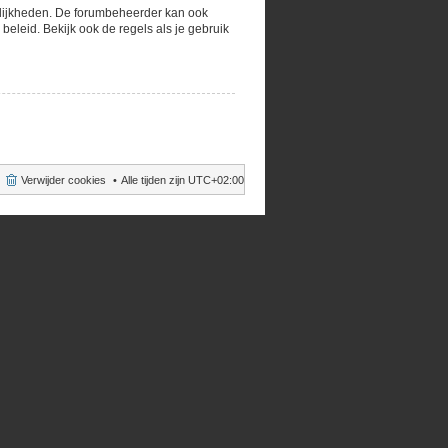
gelijkheden. De forumbeheerder kan ook
eleid. Bekijk ook de regels als je gebruik
Verwijder cookies
Alle tijden zijn
UTC+02:00