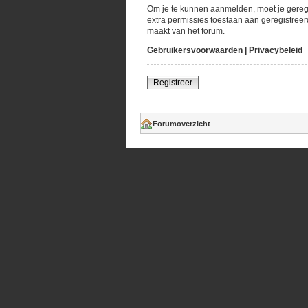
Om je te kunnen aanmelden, moet je geregi
extra permissies toestaan aan geregistreer
maakt van het forum.
Gebruikersvoorwaarden
|
Privacybeleid
Registreer
Forumoverzicht