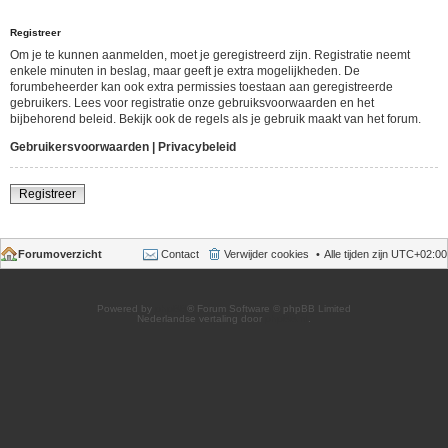
Registreer
Om je te kunnen aanmelden, moet je geregistreerd zijn. Registratie neemt
enkele minuten in beslag, maar geeft je extra mogelijkheden. De
forumbeheerder kan ook extra permissies toestaan aan geregistreerde
gebruikers. Lees voor registratie onze gebruiksvoorwaarden en het
bijbehorend beleid. Bekijk ook de regels als je gebruik maakt van het forum.
Gebruikersvoorwaarden
|
Privacybeleid
Registreer
Forumoverzicht
Contact
Verwijder cookies
Alle tijden zijn
UTC+02:00
Powered by
phpBB
® Forum Software © phpBB Limited
Nederlandse vertaling door
phpBB.nl
.