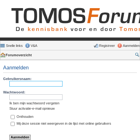
Snelle links
V&A
Registreer
Aanmelden
Forumoverzicht
Aanmelden
Gebruikersnaam:
Wachtwoord:
Ik ben mijn wachtwoord vergeten
Stuur activatie-e-mail opnieuw
Onthouden
Mij deze sessie niet weergeven in de lijst met online gebruikers