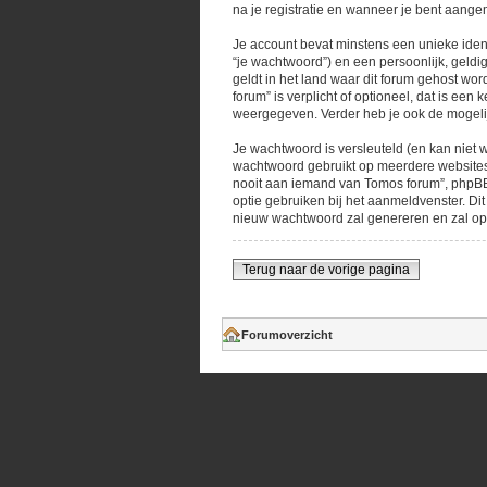
na je registratie en wanneer je bent aangem
Je account bevat minstens een unieke iden
“je wachtwoord”) en een persoonlijk, geldig
geldt in het land waar dit forum gehost word
forum” is verplicht of optioneel, dat is ee
weergegeven. Verder heb je ook de mogelij
Je wachtwoord is versleuteld (en kan niet w
wachtwoord gebruikt op meerdere websites.
nooit aan iemand van Tomos forum”, phpBB o
optie gebruiken bij het aanmeldvenster. D
nieuw wachtwoord zal genereren en zal ops
Terug naar de vorige pagina
Forumoverzicht