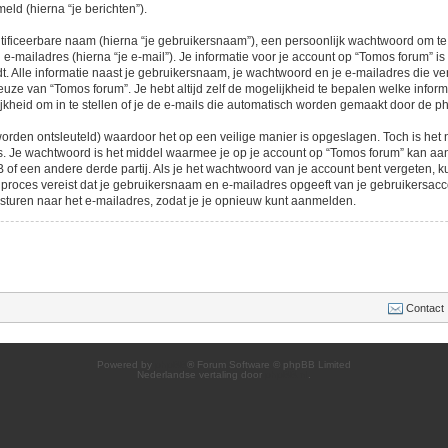
eld (hierna “je berichten”).
tificeerbare naam (hierna “je gebruikersnaam”), een persoonlijk wachtwoord om t
 e-mailadres (hierna “je e-mail”). Je informatie voor je account op “Tomos forum” i
t. Alle informatie naast je gebruikersnaam, je wachtwoord en je e-mailadres die vere
n keuze van “Tomos forum”. Je hebt altijd zelf de mogelijkheid te bepalen welke info
kheid om in te stellen of je de e-mails die automatisch worden gemaakt door de p
orden ontsleuteld) waardoor het op een veilige manier is opgeslagen. Toch is het n
 Je wachtwoord is het middel waarmee je op je account op “Tomos forum” kan aan
f een andere derde partij. Als je het wachtwoord van je account bent vergeten, k
it proces vereist dat je gebruikersnaam en e-mailadres opgeeft van je gebruikersa
turen naar het e-mailadres, zodat je je opnieuw kunt aanmelden.
Contact
Powered by
phpBB
® Forum Software © phpBB Limited
Nederlandse vertaling door
phpBB.nl
.