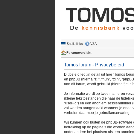
Snelle links
V&A
Forumoverzicht
Tomos forum - Privacybeleid
Dit beleid legt in detail uit hoe “Tomos for
en phpBB (hierna “zij”, “hun”, “zijn”, “p
aan dit forum, wordt gebruikt (hierna “je inf
Je informatie wordt op twee manieren ver
(kleine tekstbestanden die naar de tijdeli
“user-id”) en een anoniem sessienummer (
zal worden aangemaakt wanneer je onderwe
verbetert daarmee je gebruikerservaring.
Wij kunnen ook buiten de phpBB-software c
betrekking op de pagina’s die worden aange
onder andere het plaatsen als een anonieme