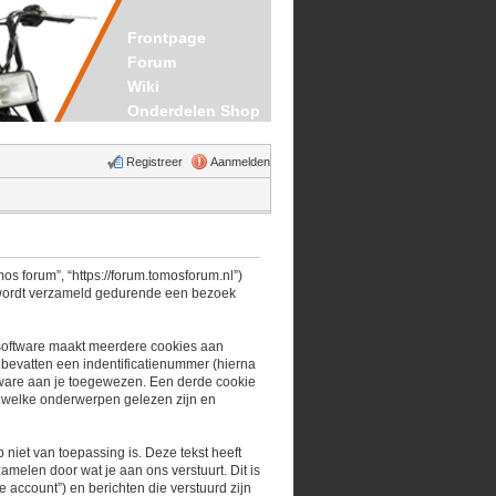
Frontpage
Forum
Wiki
Onderdelen Shop
Registreer
Aanmelden
mos forum”, “https://forum.tomosforum.nl”)
e wordt verzameld gedurende een bezoek
software maakt meerdere cookies aan
 bevatten een indentificatienummer (hierna
ware aan je toegewezen. Een derde cookie
 welke onderwerpen gelezen zijn en
iet van toepassing is. Deze tekst heeft
melen door wat je aan ons verstuurt. Dit is
 account”) en berichten die verstuurd zijn