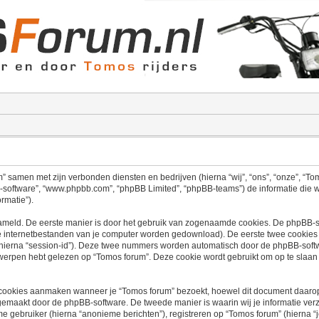
um” samen met zijn verbonden diensten en bedrijven (hierna “wij”, “ons”, “onze”, “To
hpBB-software”, “www.phpbb.com”, “phpBB Limited”, “phpBB-teams”) de informatie di
ormatie”).
zameld. De eerste manier is door het gebruik van zogenaamde cookies. De phpBB-
jke internetbestanden van je computer worden gedownload). De eerste twee cookies
hierna “session-id”). Deze twee nummers worden automatisch door de phpBB-soft
rpen hebt gelezen op “Tomos forum”. Deze cookie wordt gebruikt om op te slaan
ookies aanmaken wanneer je “Tomos forum” bezoekt, hoewel dit document daarop n
maakt door de phpBB-software. De tweede manier is waarin wij je informatie verza
 gebruiker (hierna “anonieme berichten”), registreren op “Tomos forum” (hierna “je