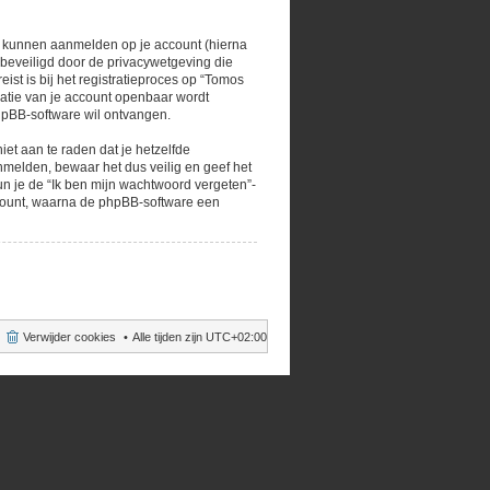
e kunnen aanmelden op je account (hierna
s beveiligd door de privacywetgeving die
ist is bij het registratieproces op “Tomos
rmatie van je account openbaar wordt
hpBB-software wil ontvangen.
iet aan te raden dat je hetzelfde
melden, bewaar het dus veilig en geef het
un je de “Ik ben mijn wachtwoord vergeten”-
ccount, waarna de phpBB-software een
Verwijder cookies
Alle tijden zijn
UTC+02:00