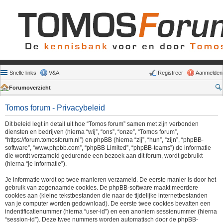
Snelle links
V&A
Registreer
Aanmelden
Forumoverzicht
Tomos forum - Privacybeleid
Dit beleid legt in detail uit hoe “Tomos forum” samen met zijn verbonden
diensten en bedrijven (hierna “wij”, “ons”, “onze”, “Tomos forum”,
“https://forum.tomosforum.nl”) en phpBB (hierna “zij”, “hun”, “zijn”, “phpBB-
software”, “www.phpbb.com”, “phpBB Limited”, “phpBB-teams”) de informatie
die wordt verzameld gedurende een bezoek aan dit forum, wordt gebruikt
(hierna “je informatie”).
Je informatie wordt op twee manieren verzameld. De eerste manier is door het
gebruik van zogenaamde cookies. De phpBB-software maakt meerdere
cookies aan (kleine tekstbestanden die naar de tijdelijke internetbestanden
van je computer worden gedownload). De eerste twee cookies bevatten een
indentificatienummer (hierna “user-id”) en een anoniem sessienummer (hierna
“session-id”). Deze twee nummers worden automatisch door de phpBB-