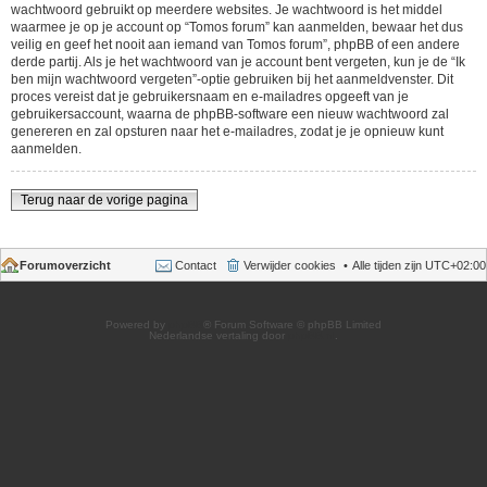
wachtwoord gebruikt op meerdere websites. Je wachtwoord is het middel
waarmee je op je account op “Tomos forum” kan aanmelden, bewaar het dus
veilig en geef het nooit aan iemand van Tomos forum”, phpBB of een andere
derde partij. Als je het wachtwoord van je account bent vergeten, kun je de “Ik
ben mijn wachtwoord vergeten”-optie gebruiken bij het aanmeldvenster. Dit
proces vereist dat je gebruikersnaam en e-mailadres opgeeft van je
gebruikersaccount, waarna de phpBB-software een nieuw wachtwoord zal
genereren en zal opsturen naar het e-mailadres, zodat je je opnieuw kunt
aanmelden.
Terug naar de vorige pagina
Forumoverzicht
Contact
Verwijder cookies
Alle tijden zijn
UTC+02:00
Powered by
phpBB
® Forum Software © phpBB Limited
Nederlandse vertaling door
phpBB.nl
.