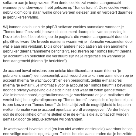
software aan je toegewezen. Een derde cookie zal worden aangemaakt
wanneer je onderwerpen hebt gelezen op “Tomos forum”. Deze cookie wordt
gebruikt om op te slaan welke onderwerpen gelezen zijn en verbetert daarmee
je gebruikerservaring.
Wij kunnen ook buiten de phpBB-software cookies aanmaken wanneer je
“Tomos forum” bezoekt, hoewel dit document daarop niet van toepassing is.
Deze tekst heeft betrekking op de pagina’s die worden aangemaakt door de
phpBB-software. De tweede manier is waarin wij je informatie verzamelen door
wat je aan ons verstuurt. Dit is onder andere het plaatsen als een anonieme
gebruiker (hierna “anonieme berichten”), registreren op “Tomos forum” (hierna
“je account”) en berichten die verstuurd zijn na je registratie en wanneer je
bent aangemeld (hierna “je berichten”).
Je account bevat minstens een unieke identificeerbare naam (hierna “je
gebruikersnaam”), een persoonlijk wachtwoord om te kunnen aanmelden op je
account (hierna “je wachtwoord”) en een persoonlijk, geldig e-mailadres
(hierna “je e-mail”). Je informatie voor je account op “Tomos forum” is beveiligd
door de privacywetgeving die geldt in het land waar dit forum gehost wordt.
Alle informatie naast je gebruikersnaam, je wachtwoord en je e-mailadres die
vereist is bij het registratieproces op “Tomos forum” is verplicht of optioneel, dat
is een keuze van “Tomos forum”. Je hebt altijd zelf de mogelijkheid te bepalen
welke informatie van je account openbaar wordt weergegeven. Verder heb je
ook de mogelijkheid om in te stellen of je de e-mails die automatisch worden
gemaakt door de phpBB-software wil ontvangen.
Je wachtwoord is versleuteld (en kan niet worden ontsleuteld) waardoor het op
een veilige manier is opgeslagen. Toch is het niet aan te raden dat je hetzelfde