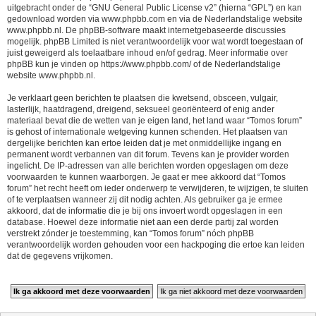
uitgebracht onder de “
GNU General Public License v2
” (hierna “GPL”) en kan
gedownload worden via
www.phpbb.com
en via de Nederlandstalige website
www.phpbb.nl
. De phpBB-software maakt internetgebaseerde discussies
mogelijk. phpBB Limited is niet verantwoordelijk voor wat wordt toegestaan of
juist geweigerd als toelaatbare inhoud en/of gedrag. Meer informatie over
phpBB kun je vinden op
https://www.phpbb.com/
of de Nederlandstalige
website
www.phpbb.nl
.
Je verklaart geen berichten te plaatsen die kwetsend, obsceen, vulgair,
lasterlijk, haatdragend, dreigend, seksueel georiënteerd of enig ander
materiaal bevat die de wetten van je eigen land, het land waar “Tomos forum”
is gehost of internationale wetgeving kunnen schenden. Het plaatsen van
dergelijke berichten kan ertoe leiden dat je met onmiddellijke ingang en
permanent wordt verbannen van dit forum. Tevens kan je provider worden
ingelicht. De IP-adressen van alle berichten worden opgeslagen om deze
voorwaarden te kunnen waarborgen. Je gaat er mee akkoord dat “Tomos
forum” het recht heeft om ieder onderwerp te verwijderen, te wijzigen, te sluiten
of te verplaatsen wanneer zij dit nodig achten. Als gebruiker ga je ermee
akkoord, dat de informatie die je bij ons invoert wordt opgeslagen in een
database. Hoewel deze informatie niet aan een derde partij zal worden
verstrekt zónder je toestemming, kan “Tomos forum” nóch phpBB
verantwoordelijk worden gehouden voor een hackpoging die ertoe kan leiden
dat de gegevens vrijkomen.