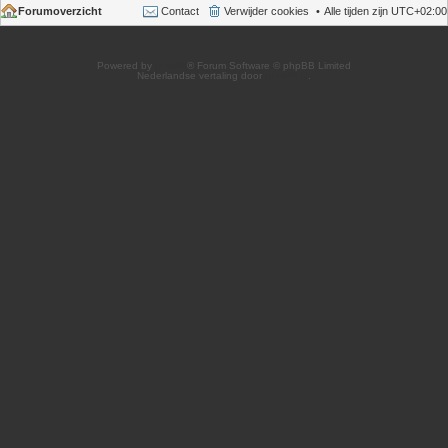
Forumoverzicht
Contact
Verwijder cookies
Alle tijden zijn
UTC+02:00
Powered by
phpBB
® Forum Software © phpBB Limited
Nederlandse vertaling door
phpBB.nl
.