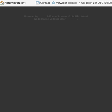
Forumoverzicht
Contact
Verwijder cookies
Alle tijden zijn
UTC+02:00
Powered by
phpBB
® Forum Software © phpBB Limited
Nederlandse vertaling door
phpBB.nl
.