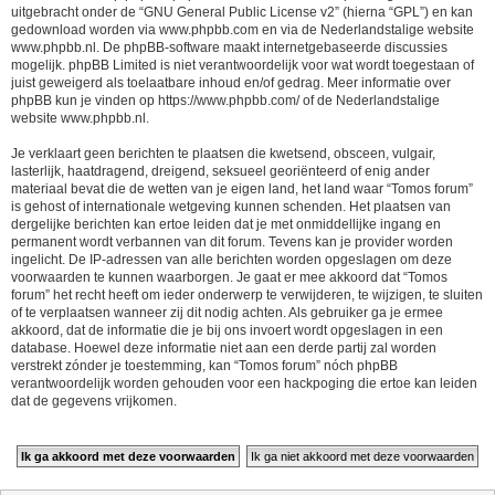
uitgebracht onder de “
GNU General Public License v2
” (hierna “GPL”) en kan
gedownload worden via
www.phpbb.com
en via de Nederlandstalige website
www.phpbb.nl
. De phpBB-software maakt internetgebaseerde discussies
mogelijk. phpBB Limited is niet verantwoordelijk voor wat wordt toegestaan of
juist geweigerd als toelaatbare inhoud en/of gedrag. Meer informatie over
phpBB kun je vinden op
https://www.phpbb.com/
of de Nederlandstalige
website
www.phpbb.nl
.
Je verklaart geen berichten te plaatsen die kwetsend, obsceen, vulgair,
lasterlijk, haatdragend, dreigend, seksueel georiënteerd of enig ander
materiaal bevat die de wetten van je eigen land, het land waar “Tomos forum”
is gehost of internationale wetgeving kunnen schenden. Het plaatsen van
dergelijke berichten kan ertoe leiden dat je met onmiddellijke ingang en
permanent wordt verbannen van dit forum. Tevens kan je provider worden
ingelicht. De IP-adressen van alle berichten worden opgeslagen om deze
voorwaarden te kunnen waarborgen. Je gaat er mee akkoord dat “Tomos
forum” het recht heeft om ieder onderwerp te verwijderen, te wijzigen, te sluiten
of te verplaatsen wanneer zij dit nodig achten. Als gebruiker ga je ermee
akkoord, dat de informatie die je bij ons invoert wordt opgeslagen in een
database. Hoewel deze informatie niet aan een derde partij zal worden
verstrekt zónder je toestemming, kan “Tomos forum” nóch phpBB
verantwoordelijk worden gehouden voor een hackpoging die ertoe kan leiden
dat de gegevens vrijkomen.