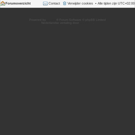
Forumoverzicht
Contact
Verwijder cookies
Alle tijden zijn
UTC+02:00
Powered by
phpBB
® Forum Software © phpBB Limited
Nederlandse vertaling door
phpBB.nl
.