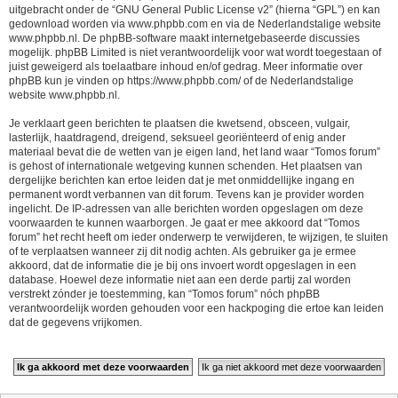
uitgebracht onder de “
GNU General Public License v2
” (hierna “GPL”) en kan
gedownload worden via
www.phpbb.com
en via de Nederlandstalige website
www.phpbb.nl
. De phpBB-software maakt internetgebaseerde discussies
mogelijk. phpBB Limited is niet verantwoordelijk voor wat wordt toegestaan of
juist geweigerd als toelaatbare inhoud en/of gedrag. Meer informatie over
phpBB kun je vinden op
https://www.phpbb.com/
of de Nederlandstalige
website
www.phpbb.nl
.
Je verklaart geen berichten te plaatsen die kwetsend, obsceen, vulgair,
lasterlijk, haatdragend, dreigend, seksueel georiënteerd of enig ander
materiaal bevat die de wetten van je eigen land, het land waar “Tomos forum”
is gehost of internationale wetgeving kunnen schenden. Het plaatsen van
dergelijke berichten kan ertoe leiden dat je met onmiddellijke ingang en
permanent wordt verbannen van dit forum. Tevens kan je provider worden
ingelicht. De IP-adressen van alle berichten worden opgeslagen om deze
voorwaarden te kunnen waarborgen. Je gaat er mee akkoord dat “Tomos
forum” het recht heeft om ieder onderwerp te verwijderen, te wijzigen, te sluiten
of te verplaatsen wanneer zij dit nodig achten. Als gebruiker ga je ermee
akkoord, dat de informatie die je bij ons invoert wordt opgeslagen in een
database. Hoewel deze informatie niet aan een derde partij zal worden
verstrekt zónder je toestemming, kan “Tomos forum” nóch phpBB
verantwoordelijk worden gehouden voor een hackpoging die ertoe kan leiden
dat de gegevens vrijkomen.