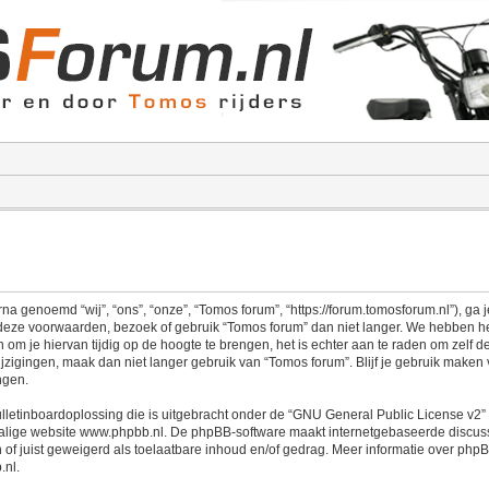
a genoemd “wij”, “ons”, “onze”, “Tomos forum”, “https://forum.tomosforum.nl”), ga
 deze voorwaarden, bezoek of gebruik “Tomos forum” dan niet langer. We hebben h
 om je hiervan tijdig op de hoogte te brengen, het is echter aan te raden om zelf 
ijzigingen, maak dan niet langer gebruik van “Tomos forum”. Blijf je gebruik maken
ngen.
lletinboardoplossing die is uitgebracht onder de “
GNU General Public License v2
”
alige website
www.phpbb.nl
. De phpBB-software maakt internetgebaseerde discussi
 of juist geweigerd als toelaatbare inhoud en/of gedrag. Meer informatie over php
.nl
.