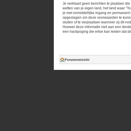
Je verklaart geen berichten te plaatsen die
wetten van je eigen land, het land waar “T
je met onmiddellijke ingang en permanent w
opgeslagen om deze voorwaarden te kunnen 
sluiten of te verplaatsen wanneer zij dit n
Hoewel deze informatie niet aan een derde
een hackpoging die ertoe kan leiden dat d
Forumoverzicht