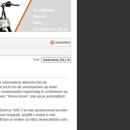
Frontpage
Forum
Wiki
Onderdelen Shop
Aanmelden
Taal:
 je automatisch akkoord met de
et recht om de voorwaarden op ieder
de voorwaarden regelmatig te controleren op
 van “Tomos forum”, dan ga je automatisch
 (hierna “GPL”) en kan gedownload worden
es mogelijk. phpBB Limited is niet
BB kun je vinden op
https://www.phpbb.com/