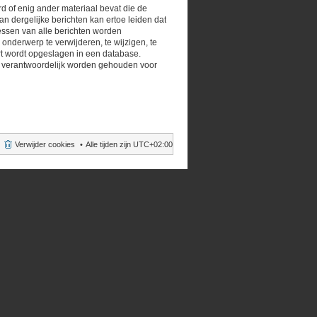
rd of enig ander materiaal bevat die de
n dergelijke berichten kan ertoe leiden dat
essen van alle berichten worden
nderwerp te verwijderen, te wijzigen, te
oert wordt opgeslagen in een database.
B verantwoordelijk worden gehouden voor
Verwijder cookies
Alle tijden zijn
UTC+02:00