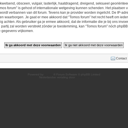
 kwetsend, obsceen, vulgair, lasterlijk, haatdragend, dreigend, seksueel georiëntee
omos forum” is gehost of internationale wetgeving kunnen schenden. Het plaatsen va
ordt verbannen van dit forum. Tevens kan je provider worden ingelicht. De IP-adr
waarborgen. Je gaat er mee akkoord dat “Tomos forum” het recht heeft om ieder o
odig achten. Als gebruiker ga je ermee akkoord, dat de informatie die je bij ons inv
 partij zal worden verstrekt zónder je toestemming, kan “Tomos forum” nóch phpB
e gegevens vrijkomen.
Contact
Powered by
phpBB
® Forum Software © phpBB Limited
Nederlandse vertaling door
phpBB.nl
.