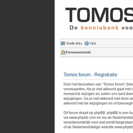
Snelle links
V&A
Forumoverzicht
Tomos forum - Registratie
Door het bezoeken van “Tomos forum” (hiern
voorwaarden. Als je niet akkoord gaat met
moment te wijzigen en zullen ons best doen
wijzigingen. Ga je niet akkoord met deze w
akkoord met de wijzigingen en of toevoegi
Dit forum draait op phpBB. phpBB is een bu
via
www.phpbb.com
en via de Nederlandst
verantwoordelijk voor wat wordt toegestaan
of de Nederlandstalige website
www.phpbb