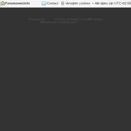
Forumoverzicht
Contact
Verwijder cookies
Alle tijden zijn
UTC+02:00
Powered by
phpBB
® Forum Software © phpBB Limited
Nederlandse vertaling door
phpBB.nl
.