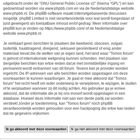
uitgebracht onder de “
GNU General Public License v2
” (hierna “GPL”) en kan
gedownload worden via
www.phpbb.com
en via de Nederlandstalige website
www.phpbb.nl
. De phpBB-software maakt internetgebaseerde discussies
mogelijk. phpBB Limited is niet verantwoordelijk voor wat wordt toegestaan of
juist geweigerd als toelaatbare inhoud en/of gedrag. Meer informatie over
phpBB kun je vinden op
https://www.phpbb.com/
of de Nederlandstalige
website
www.phpbb.nl
.
Je verklaart geen berichten te plaatsen die kwetsend, obsceen, vulgair,
lasterlijk, haatdragend, dreigend, seksueel georiënteerd of enig ander
materiaal bevat die de wetten van je eigen land, het land waar “Tomos forum”
is gehost of internationale wetgeving kunnen schenden. Het plaatsen van
dergelijke berichten kan ertoe leiden dat je met onmiddellijke ingang en
permanent wordt verbannen van dit forum. Tevens kan je provider worden
ingelicht. De IP-adressen van alle berichten worden opgeslagen om deze
voorwaarden te kunnen waarborgen. Je gaat er mee akkoord dat “Tomos
forum” het recht heeft om ieder onderwerp te verwijderen, te wijzigen, te sluiten
of te verplaatsen wanneer zij dit nodig achten. Als gebruiker ga je ermee
akkoord, dat de informatie die je bij ons invoert wordt opgeslagen in een
database. Hoewel deze informatie niet aan een derde partij zal worden
verstrekt zónder je toestemming, kan “Tomos forum” nóch phpBB
verantwoordelijk worden gehouden voor een hackpoging die ertoe kan leiden
dat de gegevens vrijkomen.