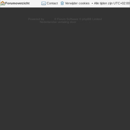
Forumoverzicht
Contact
Verwijder cookies
Alle tijden zijn
UTC+02:00
Powered by
phpBB
® Forum Software © phpBB Limited
Nederlandse vertaling door
phpBB.nl
.