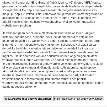
uitgebracht onder de “
GNU General Public License v2
” (hierna “GPL”) en kan
gedownload worden via
www.phpbb.com
en via de Nederlandstalige website
www.phpbb.nl
. De phpBB-software maakt internetgebaseerde discussies
mogelijk. phpBB Limited is niet verantwoordelijk voor wat wordt toegestaan of
juist geweigerd als toelaatbare inhoud en/of gedrag. Meer informatie over
phpBB kun je vinden op
https://www.phpbb.com/
of de Nederlandstalige
website
www.phpbb.nl
.
Je verklaart geen berichten te plaatsen die kwetsend, obsceen, vulgair,
lasterlijk, haatdragend, dreigend, seksueel georiënteerd of enig ander
materiaal bevat die de wetten van je eigen land, het land waar “Tomos forum”
is gehost of internationale wetgeving kunnen schenden. Het plaatsen van
dergelijke berichten kan ertoe leiden dat je met onmiddellijke ingang en
permanent wordt verbannen van dit forum. Tevens kan je provider worden
ingelicht. De IP-adressen van alle berichten worden opgeslagen om deze
voorwaarden te kunnen waarborgen. Je gaat er mee akkoord dat “Tomos
forum” het recht heeft om ieder onderwerp te verwijderen, te wijzigen, te sluiten
of te verplaatsen wanneer zij dit nodig achten. Als gebruiker ga je ermee
akkoord, dat de informatie die je bij ons invoert wordt opgeslagen in een
database. Hoewel deze informatie niet aan een derde partij zal worden
verstrekt zónder je toestemming, kan “Tomos forum” nóch phpBB
verantwoordelijk worden gehouden voor een hackpoging die ertoe kan leiden
dat de gegevens vrijkomen.