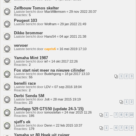
Zelfbouw Tomos skelter
Laatste bericht door
MaxWillemsen
«
29 nov 2022 20:37
Reacties:
5
Peugeot 103
Laatste bericht door
Wolfram
«
29 jan 2022 21:49
Dikke brommer
Laatste bericht door
Hans54
«
04 apr 2021 21:38
vervoer
Laatste bericht door
capriv6
«
16 mei 2019 17:10
Yamaha Mint 1987
Laatste bericht door
ief
«
14 okt 2017 22:26
Reacties:
2
Fox start niet meer na nieuwe cilinder
Laatste bericht door
Budehgong
«
18 jul 2017 13:10
1
2
3
Reacties:
55
benelli race
Laatste bericht door
LDV
«
07 sep 2016 18:04
Reacties:
2
Derbi Senda SM
Laatste bericht door
Jolt
«
28 mar 2015 19:19
1
2
Reacties:
23
Zundapp 529 GTS50 (update 24-3-'15)
Laatste bericht door
tomostefan
«
24 mar 2015 11:26
1
…
7
8
9
10
Reacties:
195
sjeff's ek
Laatste bericht door
Denn
«
22 feb 2015 10:37
1
…
6
7
8
9
Reacties:
179
Yamaha yz 80 Hoek uit zuiger