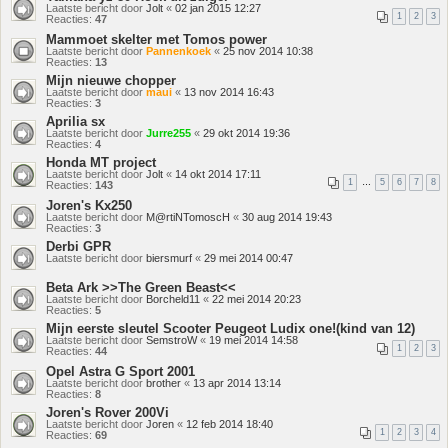
Laatste bericht door
Jolt
«
02 jan 2015 12:27
1
2
3
Reacties:
47
Mammoet skelter met Tomos power
Laatste bericht door
Pannenkoek
«
25 nov 2014 10:38
Reacties:
13
Mijn nieuwe chopper
Laatste bericht door
maui
«
13 nov 2014 16:43
Reacties:
3
Aprilia sx
Laatste bericht door
Jurre255
«
29 okt 2014 19:36
Reacties:
4
Honda MT project
Laatste bericht door
Jolt
«
14 okt 2014 17:11
1
…
5
6
7
8
Reacties:
143
Joren's Kx250
Laatste bericht door
M@rtiNTomoscH
«
30 aug 2014 19:43
Reacties:
3
Derbi GPR
Laatste bericht door
biersmurf
«
29 mei 2014 00:47
Beta Ark >>The Green Beast<<
Laatste bericht door
Borcheld11
«
22 mei 2014 20:23
Reacties:
5
Mijn eerste sleutel Scooter Peugeot Ludix one!(kind van 12)
Laatste bericht door
SemstroW
«
19 mei 2014 14:58
1
2
3
Reacties:
44
Opel Astra G Sport 2001
Laatste bericht door
brother
«
13 apr 2014 13:14
Reacties:
8
Joren's Rover 200Vi
Laatste bericht door
Joren
«
12 feb 2014 18:40
1
2
3
4
Reacties:
69