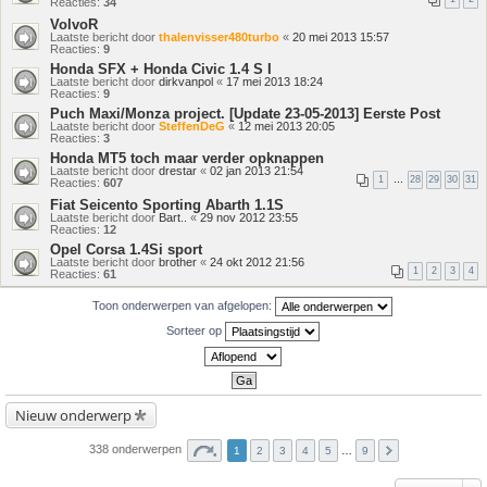
Reacties:
34
VolvoR
Laatste bericht door
thalenvisser480turbo
«
20 mei 2013 15:57
Reacties:
9
Honda SFX + Honda Civic 1.4 S I
Laatste bericht door
dirkvanpol
«
17 mei 2013 18:24
Reacties:
9
Puch Maxi/Monza project. [Update 23-05-2013] Eerste Post
Laatste bericht door
SteffenDeG
«
12 mei 2013 20:05
Reacties:
3
Honda MT5 toch maar verder opknappen
Laatste bericht door
drestar
«
02 jan 2013 21:54
1
…
28
29
30
31
Reacties:
607
Fiat Seicento Sporting Abarth 1.1S
Laatste bericht door
Bart..
«
29 nov 2012 23:55
Reacties:
12
Opel Corsa 1.4Si sport
Laatste bericht door
brother
«
24 okt 2012 21:56
1
2
3
4
Reacties:
61
Toon onderwerpen van afgelopen:
Sorteer op
Nieuw onderwerp
338 onderwerpen
1
2
3
4
5
…
9