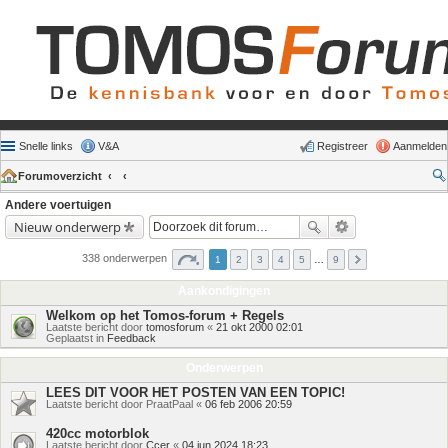
Snelle links
V&A
Registreer
Aanmelden
Forumoverzicht
Andere voertuigen
Nieuw onderwerp
338 onderwerpen
1
2
3
4
5
…
9
Aankondigingen
Welkom op het Tomos-forum + Regels
Laatste bericht door
tomosforum
«
21 okt 2000 02:01
Geplaatst in
Feedback
Onderwerpen
LEES DIT VOOR HET POSTEN VAN EEN TOPIC!
Laatste bericht door
PraatPaal
«
06 feb 2006 20:59
420cc motorblok
Laatste bericht door
Ccer
«
04 jun 2024 18:23