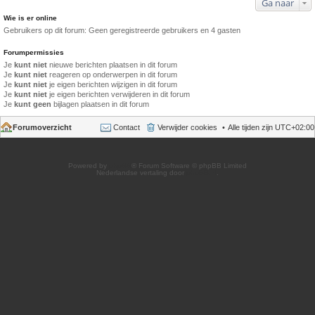
Ga naar
Wie is er online
Gebruikers op dit forum: Geen geregistreerde gebruikers en 4 gasten
Forumpermissies
Je
kunt niet
nieuwe berichten plaatsen in dit forum
Je
kunt niet
reageren op onderwerpen in dit forum
Je
kunt niet
je eigen berichten wijzigen in dit forum
Je
kunt niet
je eigen berichten verwijderen in dit forum
Je
kunt geen
bijlagen plaatsen in dit forum
Forumoverzicht
Contact
Verwijder cookies
Alle tijden zijn
UTC+02:00
Powered by
phpBB
® Forum Software © phpBB Limited
Nederlandse vertaling door
phpBB.nl
.