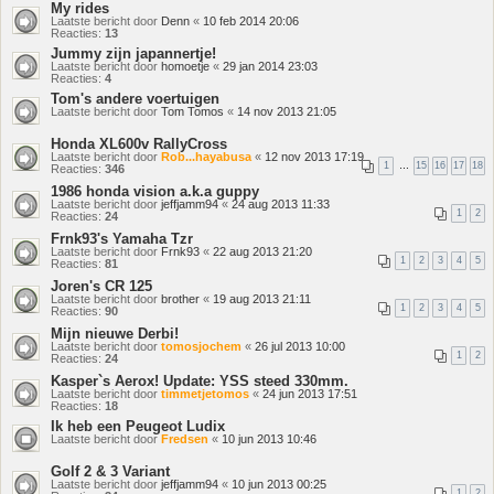
My rides
Laatste bericht door
Denn
«
10 feb 2014 20:06
Reacties:
13
Jummy zijn japannertje!
Laatste bericht door
homoetje
«
29 jan 2014 23:03
Reacties:
4
Tom's andere voertuigen
Laatste bericht door
Tom Tomos
«
14 nov 2013 21:05
Honda XL600v RallyCross
Laatste bericht door
Rob...hayabusa
«
12 nov 2013 17:19
1
…
15
16
17
18
Reacties:
346
1986 honda vision a.k.a guppy
Laatste bericht door
jeffjamm94
«
24 aug 2013 11:33
1
2
Reacties:
24
Frnk93's Yamaha Tzr
Laatste bericht door
Frnk93
«
22 aug 2013 21:20
1
2
3
4
5
Reacties:
81
Joren's CR 125
Laatste bericht door
brother
«
19 aug 2013 21:11
1
2
3
4
5
Reacties:
90
Mijn nieuwe Derbi!
Laatste bericht door
tomosjochem
«
26 jul 2013 10:00
1
2
Reacties:
24
Kasper`s Aerox! Update: YSS steed 330mm.
Laatste bericht door
timmetjetomos
«
24 jun 2013 17:51
Reacties:
18
Ik heb een Peugeot Ludix
Laatste bericht door
Fredsen
«
10 jun 2013 10:46
Golf 2 & 3 Variant
Laatste bericht door
jeffjamm94
«
10 jun 2013 00:25
1
2