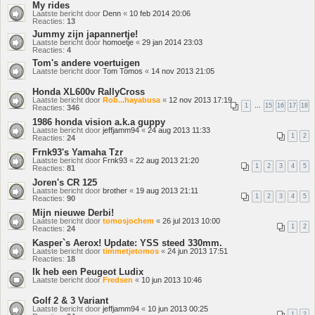
My rides
Laatste bericht door
Denn
«
10 feb 2014 20:06
Reacties:
13
Jummy zijn japannertje!
Laatste bericht door
homoetje
«
29 jan 2014 23:03
Reacties:
4
Tom's andere voertuigen
Laatste bericht door
Tom Tomos
«
14 nov 2013 21:05
Honda XL600v RallyCross
Laatste bericht door
Rob...hayabusa
«
12 nov 2013 17:19
1
…
15
16
17
18
Reacties:
346
1986 honda vision a.k.a guppy
Laatste bericht door
jeffjamm94
«
24 aug 2013 11:33
1
2
Reacties:
24
Frnk93's Yamaha Tzr
Laatste bericht door
Frnk93
«
22 aug 2013 21:20
1
2
3
4
5
Reacties:
81
Joren's CR 125
Laatste bericht door
brother
«
19 aug 2013 21:11
1
2
3
4
5
Reacties:
90
Mijn nieuwe Derbi!
Laatste bericht door
tomosjochem
«
26 jul 2013 10:00
1
2
Reacties:
24
Kasper`s Aerox! Update: YSS steed 330mm.
Laatste bericht door
timmetjetomos
«
24 jun 2013 17:51
Reacties:
18
Ik heb een Peugeot Ludix
Laatste bericht door
Fredsen
«
10 jun 2013 10:46
Golf 2 & 3 Variant
Laatste bericht door
jeffjamm94
«
10 jun 2013 00:25
1
2