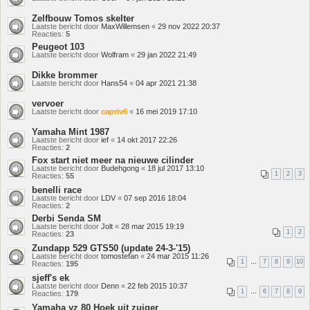
Zelfbouw Tomos skelter
Laatste bericht door
MaxWillemsen
«
29 nov 2022 20:37
Reacties:
5
Peugeot 103
Laatste bericht door
Wolfram
«
29 jan 2022 21:49
Dikke brommer
Laatste bericht door
Hans54
«
04 apr 2021 21:38
vervoer
Laatste bericht door
capriv6
«
16 mei 2019 17:10
Yamaha Mint 1987
Laatste bericht door
ief
«
14 okt 2017 22:26
Reacties:
2
Fox start niet meer na nieuwe cilinder
Laatste bericht door
Budehgong
«
18 jul 2017 13:10
1
2
3
Reacties:
55
benelli race
Laatste bericht door
LDV
«
07 sep 2016 18:04
Reacties:
2
Derbi Senda SM
Laatste bericht door
Jolt
«
28 mar 2015 19:19
1
2
Reacties:
23
Zundapp 529 GTS50 (update 24-3-'15)
Laatste bericht door
tomostefan
«
24 mar 2015 11:26
1
…
7
8
9
10
Reacties:
195
sjeff's ek
Laatste bericht door
Denn
«
22 feb 2015 10:37
1
…
6
7
8
9
Reacties:
179
Yamaha yz 80 Hoek uit zuiger