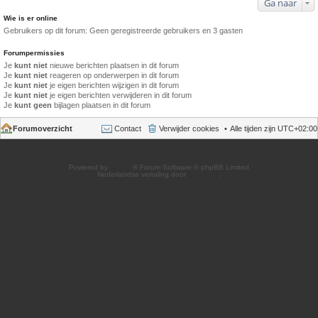
Ga naar
Wie is er online
Gebruikers op dit forum: Geen geregistreerde gebruikers en 3 gasten
Forumpermissies
Je
kunt niet
nieuwe berichten plaatsen in dit forum
Je
kunt niet
reageren op onderwerpen in dit forum
Je
kunt niet
je eigen berichten wijzigen in dit forum
Je
kunt niet
je eigen berichten verwijderen in dit forum
Je
kunt geen
bijlagen plaatsen in dit forum
Forumoverzicht
Contact
Verwijder cookies
Alle tijden zijn
UTC+02:00
Powered by
phpBB
® Forum Software © phpBB Limited
Nederlandse vertaling door
phpBB.nl
.