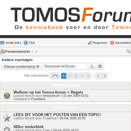
Snelle links
V&A
Registreer
Aanmelden
Forumoverzicht
Andere voertuigen
Nieuw onderwerp
338 onderwerpen
1
2
3
4
5
…
9
Aankondigingen
Welkom op het Tomos-forum + Regels
Laatste bericht door
tomosforum
«
21 okt 2000 02:01
Geplaatst in
Feedback
Onderwerpen
LEES DIT VOOR HET POSTEN VAN EEN TOPIC!
Laatste bericht door
PraatPaal
«
06 feb 2006 20:59
420cc motorblok
Laatste bericht door
Ccer
«
04 jun 2024 18:23