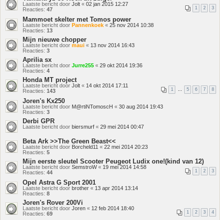
Laatste bericht door
Jolt
«
02 jan 2015 12:27
1
2
3
Reacties:
47
Mammoet skelter met Tomos power
Laatste bericht door
Pannenkoek
«
25 nov 2014 10:38
Reacties:
13
Mijn nieuwe chopper
Laatste bericht door
maui
«
13 nov 2014 16:43
Reacties:
3
Aprilia sx
Laatste bericht door
Jurre255
«
29 okt 2014 19:36
Reacties:
4
Honda MT project
Laatste bericht door
Jolt
«
14 okt 2014 17:11
1
…
5
6
7
8
Reacties:
143
Joren's Kx250
Laatste bericht door
M@rtiNTomoscH
«
30 aug 2014 19:43
Reacties:
3
Derbi GPR
Laatste bericht door
biersmurf
«
29 mei 2014 00:47
Beta Ark >>The Green Beast<<
Laatste bericht door
Borcheld11
«
22 mei 2014 20:23
Reacties:
5
Mijn eerste sleutel Scooter Peugeot Ludix one!(kind van 12)
Laatste bericht door
SemstroW
«
19 mei 2014 14:58
1
2
3
Reacties:
44
Opel Astra G Sport 2001
Laatste bericht door
brother
«
13 apr 2014 13:14
Reacties:
8
Joren's Rover 200Vi
Laatste bericht door
Joren
«
12 feb 2014 18:40
1
2
3
4
Reacties:
69