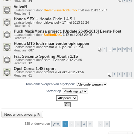
Reacties:
34
VolvoR
Laatste bericht door
thalenvisser480turbo
«
20 mei 2013 15:57
Reacties:
9
Honda SFX + Honda Civic 1.4 S I
Laatste bericht door
dirkvanpol
«
17 mei 2013 18:24
Reacties:
9
Puch Maxi/Monza project. [Update 23-05-2013] Eerste Post
Laatste bericht door
SteffenDeG
«
12 mei 2013 20:05
Reacties:
3
Honda MT5 toch maar verder opknappen
Laatste bericht door
drestar
«
02 jan 2013 21:54
1
…
28
29
30
31
Reacties:
607
Fiat Seicento Sporting Abarth 1.1S
Laatste bericht door
Bart..
«
29 nov 2012 23:55
Reacties:
12
Opel Corsa 1.4Si sport
Laatste bericht door
brother
«
24 okt 2012 21:56
1
2
3
4
Reacties:
61
Toon onderwerpen van afgelopen:
Sorteer op
Nieuw onderwerp
338 onderwerpen
1
2
3
4
5
…
9