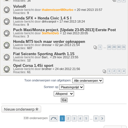
Reacties:
34
VolvoR
Laatste bericht door
thalenvisser480turbo
«
20 mei 2013 15:57
Reacties:
9
Honda SFX + Honda Civic 1.4 S I
Laatste bericht door
dirkvanpol
«
17 mei 2013 18:24
Reacties:
9
Puch Maxi/Monza project. [Update 23-05-2013] Eerste Post
Laatste bericht door
SteffenDeG
«
12 mei 2013 20:05
Reacties:
3
Honda MT5 toch maar verder opknappen
Laatste bericht door
drestar
«
02 jan 2013 21:54
1
…
28
29
30
31
Reacties:
607
Fiat Seicento Sporting Abarth 1.1S
Laatste bericht door
Bart..
«
29 nov 2012 23:55
Reacties:
12
Opel Corsa 1.4Si sport
Laatste bericht door
brother
«
24 okt 2012 21:56
1
2
3
4
Reacties:
61
Toon onderwerpen van afgelopen:
Sorteer op
Nieuw onderwerp
338 onderwerpen
1
2
3
4
5
…
9