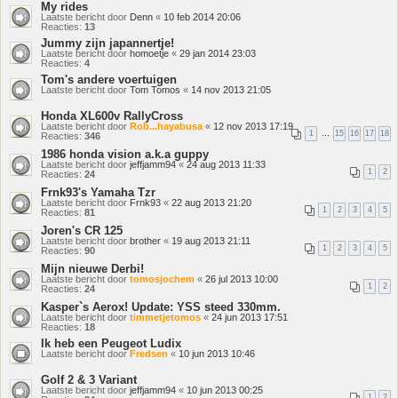
My rides
Laatste bericht door
Denn
«
10 feb 2014 20:06
Reacties:
13
Jummy zijn japannertje!
Laatste bericht door
homoetje
«
29 jan 2014 23:03
Reacties:
4
Tom's andere voertuigen
Laatste bericht door
Tom Tomos
«
14 nov 2013 21:05
Honda XL600v RallyCross
Laatste bericht door
Rob...hayabusa
«
12 nov 2013 17:19
1
…
15
16
17
18
Reacties:
346
1986 honda vision a.k.a guppy
Laatste bericht door
jeffjamm94
«
24 aug 2013 11:33
1
2
Reacties:
24
Frnk93's Yamaha Tzr
Laatste bericht door
Frnk93
«
22 aug 2013 21:20
1
2
3
4
5
Reacties:
81
Joren's CR 125
Laatste bericht door
brother
«
19 aug 2013 21:11
1
2
3
4
5
Reacties:
90
Mijn nieuwe Derbi!
Laatste bericht door
tomosjochem
«
26 jul 2013 10:00
1
2
Reacties:
24
Kasper`s Aerox! Update: YSS steed 330mm.
Laatste bericht door
timmetjetomos
«
24 jun 2013 17:51
Reacties:
18
Ik heb een Peugeot Ludix
Laatste bericht door
Fredsen
«
10 jun 2013 10:46
Golf 2 & 3 Variant
Laatste bericht door
jeffjamm94
«
10 jun 2013 00:25
1
2