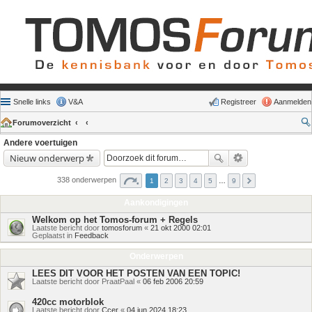
Snelle links
V&A
Registreer
Aanmelden
Forumoverzicht
Andere voertuigen
Nieuw onderwerp
338 onderwerpen
1
2
3
4
5
…
9
Aankondigingen
Welkom op het Tomos-forum + Regels
Laatste bericht door
tomosforum
«
21 okt 2000 02:01
Geplaatst in
Feedback
Onderwerpen
LEES DIT VOOR HET POSTEN VAN EEN TOPIC!
Laatste bericht door
PraatPaal
«
06 feb 2006 20:59
420cc motorblok
Laatste bericht door
Ccer
«
04 jun 2024 18:23