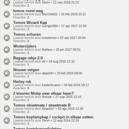
Laatste bericht door
Denn
«
12 sep 2018 21:31
Reacties:
2
tomos roest weg
Laatste bericht door
Borcheld11
«
15 feb 2018 20:11
Reacties:
2
Tomos Wizard Kap
Laatste bericht door
Gertjan300
«
17 apr 2017 21:50
Reacties:
3
Tomos schuren
Laatste bericht door
ivowieman
«
07 apr 2017 20:04
Reacties:
5
Winterrijders
Laatste bericht door
fireface
«
25 jan 2017 00:51
Reacties:
2
Bagage rekje 2.0
Laatste bericht door
ief
«
24 aug 2016 12:32
Reacties:
1
Nieuwe velgen
Laatste bericht door
daanDH
«
25 feb 2016 09:00
Reacties:
2
Harley rek
Laatste bericht door
kinderbrueno
«
04 feb 2016 19:17
Reacties:
5
2 kleuren Motip over elkaar heen?
Laatste bericht door
Rossie
«
27 sep 2015 22:16
Reacties:
2
Tomos streetmate / streetmate R
Laatste bericht door
Brian0o7
«
03 apr 2015 12:35
Reacties:
2
Tomos koplampkap / cockpit in elkaar zetten.
Laatste bericht door
Denn
«
12 aug 2014 22:19
Reacties:
2
Tomos kentekenverlichting