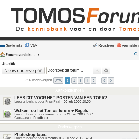
Snelle links
V&A
Registreer
Aanmelden
Forumoverzicht
Uiterlijk
Nieuw onderwerp
356 onderwerpen
1
2
3
4
5
…
9
Aankondigingen
LEES DIT VOOR HET POSTEN VAN EEN TOPIC!
Laatste bericht door
PraatPaal
«
06 feb 2006 20:58
Welkom op het Tomos-forum + Regels
Laatste bericht door
tomosforum
«
21 okt 2000 02:01
Geplaatst in
Feedback
Onderwerpen
Photoshop topic.
Laatste bericht door
jeffjamm94
«
10 apr 2012 14:54