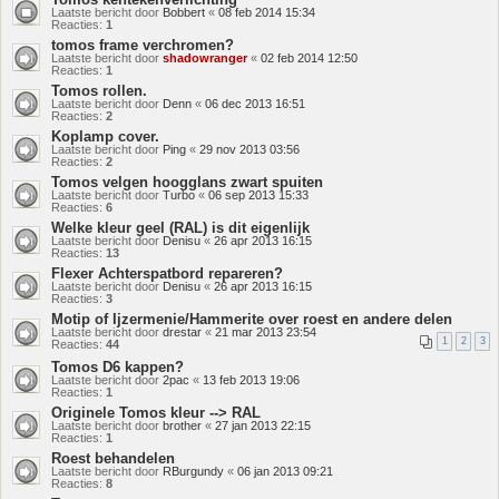
Laatste bericht door
Bobbert
«
08 feb 2014 15:34
Reacties:
1
tomos frame verchromen?
Laatste bericht door
shadowranger
«
02 feb 2014 12:50
Reacties:
1
Tomos rollen.
Laatste bericht door
Denn
«
06 dec 2013 16:51
Reacties:
2
Koplamp cover.
Laatste bericht door
Ping
«
29 nov 2013 03:56
Reacties:
2
Tomos velgen hoogglans zwart spuiten
Laatste bericht door
Turbo
«
06 sep 2013 15:33
Reacties:
6
Welke kleur geel (RAL) is dit eigenlijk
Laatste bericht door
Denisu
«
26 apr 2013 16:15
Reacties:
13
Flexer Achterspatbord repareren?
Laatste bericht door
Denisu
«
26 apr 2013 16:15
Reacties:
3
Motip of Ijzermenie/Hammerite over roest en andere delen
Laatste bericht door
drestar
«
21 mar 2013 23:54
1
2
3
Reacties:
44
Tomos D6 kappen?
Laatste bericht door
2pac
«
13 feb 2013 19:06
Reacties:
1
Originele Tomos kleur --> RAL
Laatste bericht door
brother
«
27 jan 2013 22:15
Reacties:
1
Roest behandelen
Laatste bericht door
RBurgundy
«
06 jan 2013 09:21
Reacties:
8