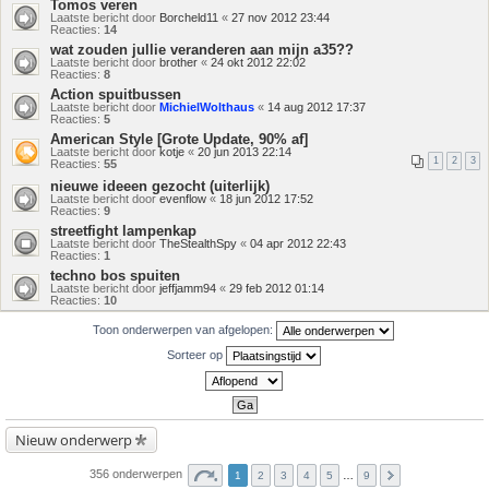
Tomos veren
Laatste bericht door
Borcheld11
«
27 nov 2012 23:44
Reacties:
14
wat zouden jullie veranderen aan mijn a35??
Laatste bericht door
brother
«
24 okt 2012 22:02
Reacties:
8
Action spuitbussen
Laatste bericht door
MichielWolthaus
«
14 aug 2012 17:37
Reacties:
5
American Style [Grote Update, 90% af]
Laatste bericht door
kotje
«
20 jun 2013 22:14
1
2
3
Reacties:
55
nieuwe ideeen gezocht (uiterlijk)
Laatste bericht door
evenflow
«
18 jun 2012 17:52
Reacties:
9
streetfight lampenkap
Laatste bericht door
TheStealthSpy
«
04 apr 2012 22:43
Reacties:
1
techno bos spuiten
Laatste bericht door
jeffjamm94
«
29 feb 2012 01:14
Reacties:
10
Toon onderwerpen van afgelopen:
Sorteer op
Nieuw onderwerp
356 onderwerpen
1
2
3
4
5
…
9