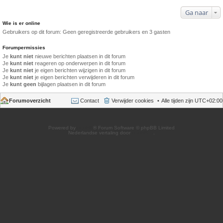
Ga naar
Wie is er online
Gebruikers op dit forum: Geen geregistreerde gebruikers en 3 gasten
Forumpermissies
Je
kunt niet
nieuwe berichten plaatsen in dit forum
Je
kunt niet
reageren op onderwerpen in dit forum
Je
kunt niet
je eigen berichten wijzigen in dit forum
Je
kunt niet
je eigen berichten verwijderen in dit forum
Je
kunt geen
bijlagen plaatsen in dit forum
Forumoverzicht
Contact
Verwijder cookies
Alle tijden zijn
UTC+02:00
Powered by
phpBB
® Forum Software © phpBB Limited
Nederlandse vertaling door
phpBB.nl
.