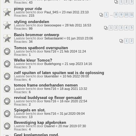
1
2
3
Reacties:
43
pimp your ride
Laatste bericht door
Paul_94S
«
23 mei 2011 23:10
1
…
8
9
10
11
Reacties:
215
styling onderdelen
Laatste bericht door
beeoowpee
«
28 feb 2011 16:53
1
2
3
4
5
Reacties:
99
Basis brommer ontwerp
Laatste bericht door
Sebastiaankl
«
01 jun 2010 23:06
1
2
Reacties:
34
Tomos spatbord overspuiten
Laatste bericht door
fons716
«
21 feb 2024 11:24
Reacties:
1
Welke kleur Tomos?
Laatste bericht door
Budehgong
«
21 sep 2023 14:16
Reacties:
3
zelf spuiten of laten spuiten wat is de oplossing
Laatste bericht door
blueridder
«
10 feb 2022 09:00
Reacties:
4
tomos frame onderhanden nemen
Laatste bericht door
fons716
«
18 aug 2021 13:32
Reacties:
6
revival buddyseat op flexer gemaakt
Laatste bericht door
fons716
«
16 nov 2020 22:54
Reacties:
2
Spiegels en slot.
Laatste bericht door
fons716
«
31 jul 2020 09:04
Reacties:
13
Bevestiging kap afgebroken
Laatste bericht door
Daanel
«
20 mar 2019 07:30
Reacties:
4
Geel koplampglas rond.