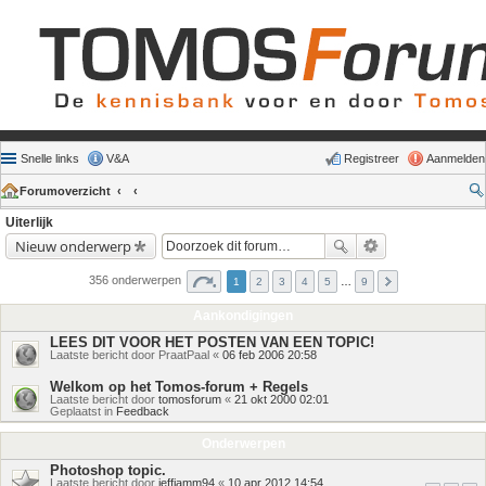
Snelle links
V&A
Registreer
Aanmelden
Forumoverzicht
Uiterlijk
Nieuw onderwerp
356 onderwerpen
1
2
3
4
5
…
9
Aankondigingen
LEES DIT VOOR HET POSTEN VAN EEN TOPIC!
Laatste bericht door
PraatPaal
«
06 feb 2006 20:58
Welkom op het Tomos-forum + Regels
Laatste bericht door
tomosforum
«
21 okt 2000 02:01
Geplaatst in
Feedback
Onderwerpen
Photoshop topic.
Laatste bericht door
jeffjamm94
«
10 apr 2012 14:54