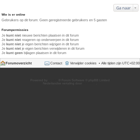
Ga naar
Wie is er online
Gebruikers op dit forum: Geen geregistreerde gebruikers en 5 gasten
Forumpermissies
Je
kunt niet
nieuwe berichten plaatsen in dit forum
Je
kunt niet
reageren op onderwerpen in dit forum
Je
kunt niet
je eigen berichten wijzigen in dit forum
Je
kunt niet
je eigen berichten verwijderen in dit forum
Je
kunt geen
bijlagen plaatsen in dit forum
Forumoverzicht
Contact
Verwijder cookies
Alle tijden zijn
UTC+02:00
Powered by
phpBB
® Forum Software © phpBB Limited
Nederlandse vertaling door
phpBB.nl
.