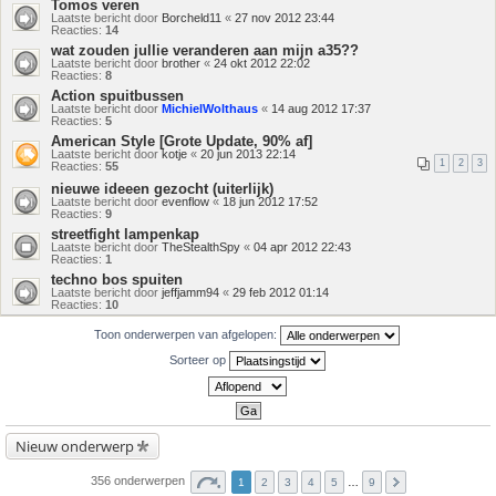
Tomos veren
Laatste bericht door
Borcheld11
«
27 nov 2012 23:44
Reacties:
14
wat zouden jullie veranderen aan mijn a35??
Laatste bericht door
brother
«
24 okt 2012 22:02
Reacties:
8
Action spuitbussen
Laatste bericht door
MichielWolthaus
«
14 aug 2012 17:37
Reacties:
5
American Style [Grote Update, 90% af]
Laatste bericht door
kotje
«
20 jun 2013 22:14
1
2
3
Reacties:
55
nieuwe ideeen gezocht (uiterlijk)
Laatste bericht door
evenflow
«
18 jun 2012 17:52
Reacties:
9
streetfight lampenkap
Laatste bericht door
TheStealthSpy
«
04 apr 2012 22:43
Reacties:
1
techno bos spuiten
Laatste bericht door
jeffjamm94
«
29 feb 2012 01:14
Reacties:
10
Toon onderwerpen van afgelopen:
Sorteer op
Nieuw onderwerp
356 onderwerpen
1
2
3
4
5
…
9