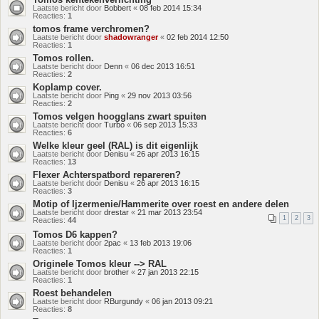
Laatste bericht door
Bobbert
«
08 feb 2014 15:34
Reacties:
1
tomos frame verchromen?
Laatste bericht door
shadowranger
«
02 feb 2014 12:50
Reacties:
1
Tomos rollen.
Laatste bericht door
Denn
«
06 dec 2013 16:51
Reacties:
2
Koplamp cover.
Laatste bericht door
Ping
«
29 nov 2013 03:56
Reacties:
2
Tomos velgen hoogglans zwart spuiten
Laatste bericht door
Turbo
«
06 sep 2013 15:33
Reacties:
6
Welke kleur geel (RAL) is dit eigenlijk
Laatste bericht door
Denisu
«
26 apr 2013 16:15
Reacties:
13
Flexer Achterspatbord repareren?
Laatste bericht door
Denisu
«
26 apr 2013 16:15
Reacties:
3
Motip of Ijzermenie/Hammerite over roest en andere delen
Laatste bericht door
drestar
«
21 mar 2013 23:54
1
2
3
Reacties:
44
Tomos D6 kappen?
Laatste bericht door
2pac
«
13 feb 2013 19:06
Reacties:
1
Originele Tomos kleur --> RAL
Laatste bericht door
brother
«
27 jan 2013 22:15
Reacties:
1
Roest behandelen
Laatste bericht door
RBurgundy
«
06 jan 2013 09:21
Reacties:
8