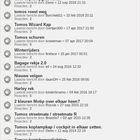
Laatste bericht door
Denn
«
12 sep 2018 21:31
Reacties:
2
tomos roest weg
Laatste bericht door
Borcheld11
«
15 feb 2018 20:11
Reacties:
2
Tomos Wizard Kap
Laatste bericht door
Gertjan300
«
17 apr 2017 21:50
Reacties:
3
Tomos schuren
Laatste bericht door
ivowieman
«
07 apr 2017 20:04
Reacties:
5
Winterrijders
Laatste bericht door
fireface
«
25 jan 2017 00:51
Reacties:
2
Bagage rekje 2.0
Laatste bericht door
ief
«
24 aug 2016 12:32
Reacties:
1
Nieuwe velgen
Laatste bericht door
daanDH
«
25 feb 2016 09:00
Reacties:
2
Harley rek
Laatste bericht door
kinderbrueno
«
04 feb 2016 19:17
Reacties:
5
2 kleuren Motip over elkaar heen?
Laatste bericht door
Rossie
«
27 sep 2015 22:16
Reacties:
2
Tomos streetmate / streetmate R
Laatste bericht door
Brian0o7
«
03 apr 2015 12:35
Reacties:
2
Tomos koplampkap / cockpit in elkaar zetten.
Laatste bericht door
Denn
«
12 aug 2014 22:19
Reacties:
2
Tomos kentekenverlichting