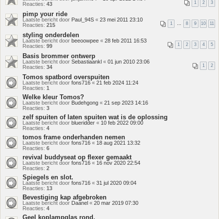
1
2
3
Reacties:
43
pimp your ride
Laatste bericht door
Paul_94S
«
23 mei 2011 23:10
1
…
8
9
10
11
Reacties:
215
styling onderdelen
Laatste bericht door
beeoowpee
«
28 feb 2011 16:53
1
2
3
4
5
Reacties:
99
Basis brommer ontwerp
Laatste bericht door
Sebastiaankl
«
01 jun 2010 23:06
1
2
Reacties:
34
Tomos spatbord overspuiten
Laatste bericht door
fons716
«
21 feb 2024 11:24
Reacties:
1
Welke kleur Tomos?
Laatste bericht door
Budehgong
«
21 sep 2023 14:16
Reacties:
3
zelf spuiten of laten spuiten wat is de oplossing
Laatste bericht door
blueridder
«
10 feb 2022 09:00
Reacties:
4
tomos frame onderhanden nemen
Laatste bericht door
fons716
«
18 aug 2021 13:32
Reacties:
6
revival buddyseat op flexer gemaakt
Laatste bericht door
fons716
«
16 nov 2020 22:54
Reacties:
2
Spiegels en slot.
Laatste bericht door
fons716
«
31 jul 2020 09:04
Reacties:
13
Bevestiging kap afgebroken
Laatste bericht door
Daanel
«
20 mar 2019 07:30
Reacties:
4
Geel koplampglas rond.