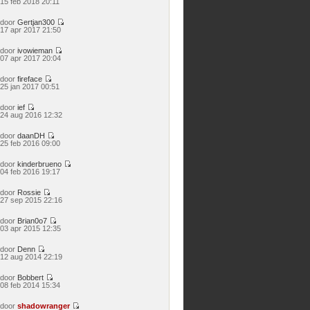
15 feb 2018 20:11
laatste
bericht
door
Gertjan300
Bekijk
17 apr 2017 21:50
laatste
bericht
door
ivowieman
Bekijk
07 apr 2017 20:04
laatste
bericht
door
fireface
Bekijk
25 jan 2017 00:51
laatste
bericht
door
ief
Bekijk
24 aug 2016 12:32
laatste
bericht
door
daanDH
Bekijk
25 feb 2016 09:00
laatste
bericht
door
kinderbrueno
Bekijk
04 feb 2016 19:17
laatste
bericht
door
Rossie
Bekijk
27 sep 2015 22:16
laatste
bericht
door
Brian0o7
Bekijk
03 apr 2015 12:35
laatste
bericht
door
Denn
Bekijk
12 aug 2014 22:19
laatste
bericht
door
Bobbert
Bekijk
08 feb 2014 15:34
laatste
bericht
door
shadowranger