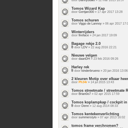
Tomos Wizard Kap
door
Gertjan300
» 17 apr 2017 13:28
Tomos schuren
door
Viggo de Lannoy
» 06 apr 2017 17:
Winterrijders
door
fireface
» 24 jan 2017 19:09
Bagage rekje 2.0
door
LDV
» 22 aug 2016 22:21
Bijlage(n)
Nieuwe velgen
door
daanDH
» 23 feb 2016 09:26
Harley rek
door
kinderbrueno
» 20 jan 2016 13:06
Bijlage(n)
2 kleuren Motip over elkaar hee
door
Ph34r
» 14 jul 2015 13:43
Tomos streetmate / streetmate 
door
Brian0o7
» 02 apr 2015 17:59
Tomos koplampkap / cockpit in e
door
Denn
» 12 aug 2014 08:33
Bijlage(n)
Tomos kentekenverlichting
door
summerstylo
» 07 apr 2013 16:02
tomos frame verchromen?