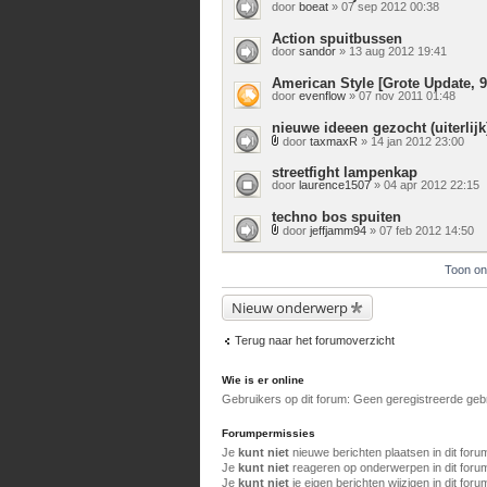
door
boeat
» 07 sep 2012 00:38
Action spuitbussen
door
sandor
» 13 aug 2012 19:41
American Style [Grote Update, 9
door
evenflow
» 07 nov 2011 01:48
nieuwe ideeen gezocht (uiterlijk
door
taxmaxR
» 14 jan 2012 23:00
Bijlage(n)
streetfight lampenkap
door
laurence1507
» 04 apr 2012 22:15
techno bos spuiten
door
jeffjamm94
» 07 feb 2012 14:50
Bijlage(n)
Toon on
Nieuw onderwerp
Terug naar het forumoverzicht
Wie is er online
Gebruikers op dit forum: Geen geregistreerde geb
Forumpermissies
Je
kunt niet
nieuwe berichten plaatsen in dit foru
Je
kunt niet
reageren op onderwerpen in dit foru
Je
kunt niet
je eigen berichten wijzigen in dit foru