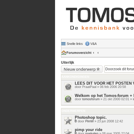
Snelle links
V&A
Forumoverzicht
Uiterlijk
Nieuw onderwerp
AANKONDIGINGEN
LEES DIT VOOR HET POSTEN 
door
PraatPaal
» 06 feb 2006 20:58
Welkom op het Tomos-forum + 
door
tomosforum
» 21 okt 2000 02:01 » 
ONDERWERPEN
Photoshop topic.
door
PimW
» 23 jun 2008 12:42
Bijlage(n)
pimp your ride
door
poekelen
» 08 mar 2005 22:04