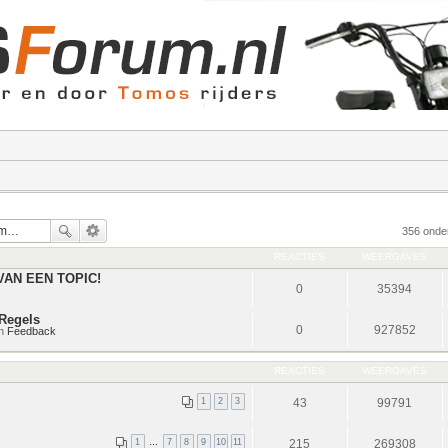
356 ond
REACTIES
WEERGAVES
VAN EEN TOPIC!
0
35394
Regels
0
927852
in
Feedback
REACTIES
WEERGAVES
1
2
3
43
99791
1
…
7
8
9
10
11
215
269308