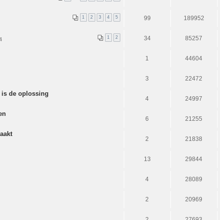
1
2
3
4
5
99
189952
1
2
34
85257
4
1
44604
3
22472
t is de oplossing
4
24997
en
6
21255
aakt
2
21838
13
29844
4
28089
2
20969
2
27693