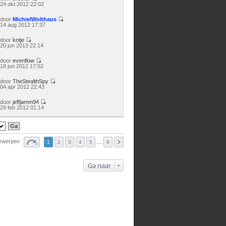
Bekijk
24 okt 2012 22:02
laatste
bericht
door
MichielWolthaus
Bekijk
14 aug 2012 17:37
laatste
bericht
door
kotje
Bekijk
20 jun 2013 22:14
laatste
bericht
door
evenflow
Bekijk
18 jun 2012 17:52
laatste
bericht
door
TheStealthSpy
Bekijk
04 apr 2012 22:43
laatste
bericht
door
jeffjamm94
Bekijk
29 feb 2012 01:14
laatste
bericht
erwerpen
1
2
3
4
5
…
9
Ga naar