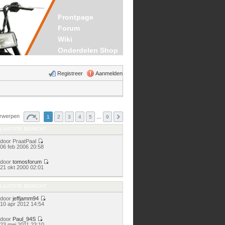
Frontpage
Forum
Wiki
Onderdelen Shop
Registreer
Aanmelden
erwerpen
1
2
3
4
5
…
9
LAATSTE BERICHT
door
PraatPaal
Bekijk
06 feb 2006 20:58
laatste
bericht
door
tomosforum
Bekijk
21 okt 2000 02:01
laatste
bericht
LAATSTE BERICHT
door
jeffjamm94
Bekijk
10 apr 2012 14:54
laatste
bericht
door
Paul_94S
Bekijk
23 mei 2011 23:10