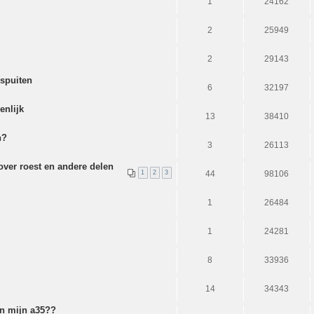
1
24162
2
25949
2
29143
spuiten
6
32197
enlijk
13
38410
n?
3
26113
over roest en andere delen
1
2
3
44
98106
1
26484
1
24281
8
33936
14
34343
an mijn a35??