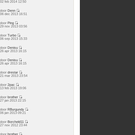
Bekijk
02 feb 2014 12:50
laatste
bericht
door
Denn
Bekijk
06 dec 2013 16:51
laatste
bericht
door
Ping
Bekijk
29 nov 2013 03:56
laatste
bericht
door
Turbo
Bekijk
06 sep 2013 15:33
laatste
bericht
door
Denisu
Bekijk
26 apr 2013 16:15
laatste
bericht
door
Denisu
Bekijk
26 apr 2013 16:15
laatste
bericht
door
drestar
Bekijk
21 mar 2013 23:54
laatste
bericht
door
2pac
Bekijk
13 feb 2013 19:06
laatste
bericht
door
brother
Bekijk
27 jan 2013 22:15
laatste
bericht
door
RBurgundy
Bekijk
06 jan 2013 09:21
laatste
bericht
door
Borcheld11
Bekijk
27 nov 2012 23:44
laatste
bericht
door
brother