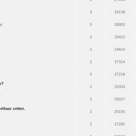
3
24139
5
26952
05
2
20422
1
24814
2
27314
5
27218
n?
2
25333
R
2
25027
lkaar zetten.
2
25155
1
27282