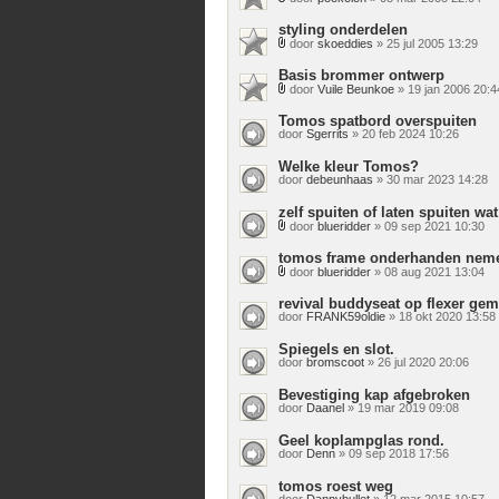
Bijlage(n)
styling onderdelen
door
skoeddies
» 25 jul 2005 13:29
Bijlage(n)
Basis brommer ontwerp
door
Vuile Beunkoe
» 19 jan 2006 20:4
Bijlage(n)
Tomos spatbord overspuiten
door
Sgerrits
» 20 feb 2024 10:26
Welke kleur Tomos?
door
debeunhaas
» 30 mar 2023 14:28
zelf spuiten of laten spuiten wa
door
blueridder
» 09 sep 2021 10:30
Bijlage(n)
tomos frame onderhanden nem
door
blueridder
» 08 aug 2021 13:04
Bijlage(n)
revival buddyseat op flexer gem
door
FRANK59oldie
» 18 okt 2020 13:58
Spiegels en slot.
door
bromscoot
» 26 jul 2020 20:06
Bevestiging kap afgebroken
door
Daanel
» 19 mar 2019 09:08
Geel koplampglas rond.
door
Denn
» 09 sep 2018 17:56
tomos roest weg
door
Dannybullet
» 12 mar 2015 10:57