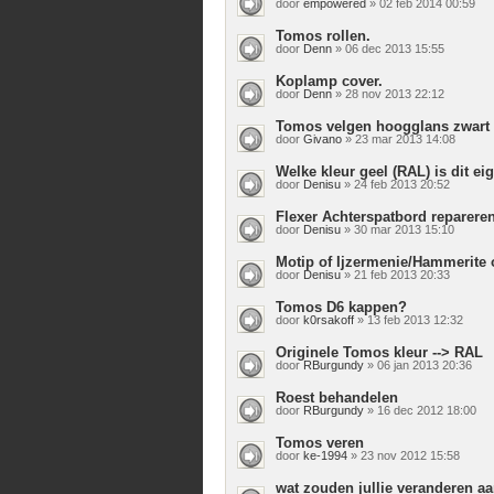
door
empowered
» 02 feb 2014 00:59
Tomos rollen.
door
Denn
» 06 dec 2013 15:55
Koplamp cover.
door
Denn
» 28 nov 2013 22:12
Tomos velgen hoogglans zwart 
door
Givano
» 23 mar 2013 14:08
Welke kleur geel (RAL) is dit eig
door
Denisu
» 24 feb 2013 20:52
Flexer Achterspatbord reparere
door
Denisu
» 30 mar 2013 15:10
Motip of Ijzermenie/Hammerite 
door
Denisu
» 21 feb 2013 20:33
Tomos D6 kappen?
door
k0rsakoff
» 13 feb 2013 12:32
Originele Tomos kleur --> RAL
door
RBurgundy
» 06 jan 2013 20:36
Roest behandelen
door
RBurgundy
» 16 dec 2012 18:00
Tomos veren
door
ke-1994
» 23 nov 2012 15:58
wat zouden jullie veranderen a