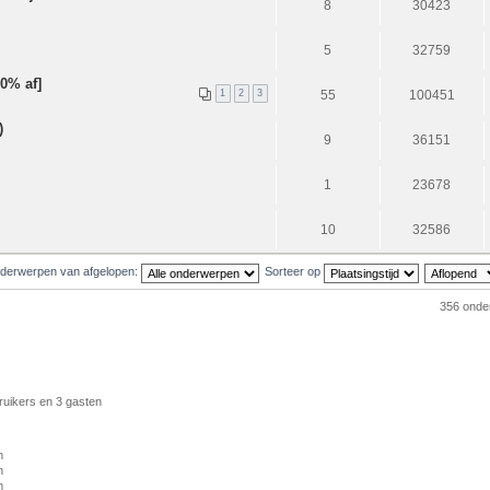
8
30423
5
32759
0% af]
1
2
3
55
100451
)
9
36151
1
23678
10
32586
derwerpen van afgelopen:
Sorteer op
356 ond
ruikers en 3 gasten
m
m
m