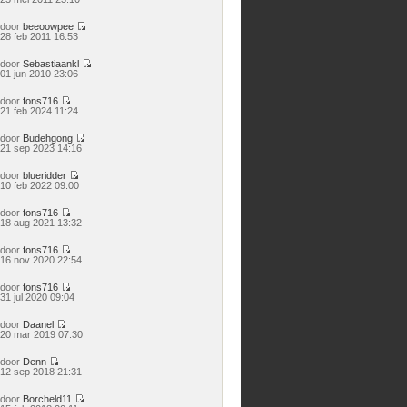
laatste
bericht
door
beeoowpee
Bekijk
28 feb 2011 16:53
laatste
bericht
door
Sebastiaankl
Bekijk
01 jun 2010 23:06
laatste
bericht
door
fons716
Bekijk
21 feb 2024 11:24
laatste
bericht
door
Budehgong
Bekijk
21 sep 2023 14:16
laatste
bericht
door
blueridder
Bekijk
10 feb 2022 09:00
laatste
bericht
door
fons716
Bekijk
18 aug 2021 13:32
laatste
bericht
door
fons716
Bekijk
16 nov 2020 22:54
laatste
bericht
door
fons716
Bekijk
31 jul 2020 09:04
laatste
bericht
door
Daanel
Bekijk
20 mar 2019 07:30
laatste
bericht
door
Denn
Bekijk
12 sep 2018 21:31
laatste
bericht
door
Borcheld11
Bekijk