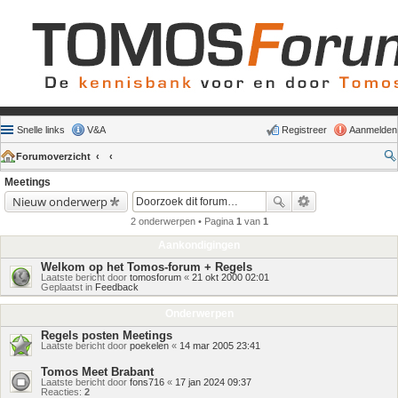
Snelle links
V&A
Registreer
Aanmelden
Forumoverzicht
Meetings
Nieuw onderwerp
2 onderwerpen • Pagina
1
van
1
Aankondigingen
Welkom op het Tomos-forum + Regels
Laatste bericht door
tomosforum
«
21 okt 2000 02:01
Geplaatst in
Feedback
Onderwerpen
Regels posten Meetings
Laatste bericht door
poekelen
«
14 mar 2005 23:41
Tomos Meet Brabant
Laatste bericht door
fons716
«
17 jan 2024 09:37
Reacties:
2