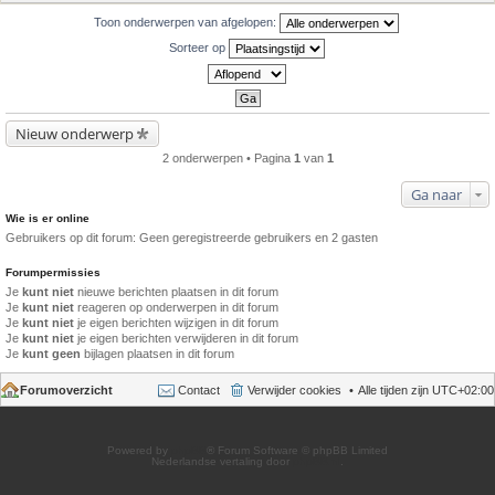
Toon onderwerpen van afgelopen:
Sorteer op
Nieuw onderwerp
2 onderwerpen • Pagina
1
van
1
Ga naar
Wie is er online
Gebruikers op dit forum: Geen geregistreerde gebruikers en 2 gasten
Forumpermissies
Je
kunt niet
nieuwe berichten plaatsen in dit forum
Je
kunt niet
reageren op onderwerpen in dit forum
Je
kunt niet
je eigen berichten wijzigen in dit forum
Je
kunt niet
je eigen berichten verwijderen in dit forum
Je
kunt geen
bijlagen plaatsen in dit forum
Forumoverzicht
Contact
Verwijder cookies
Alle tijden zijn
UTC+02:00
Powered by
phpBB
® Forum Software © phpBB Limited
Nederlandse vertaling door
phpBB.nl
.