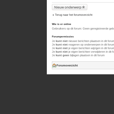
Nieuw onderwerp
Terug naar het forumoverzicht
Wie is er online
Gebruikers op dit forum: Geen geregistreerde geb
Forumpermissies
Je
kunt niet
nieuwe berichten plaatsen in dit foru
Je
kunt niet
reageren op onderwerpen in dit foru
Je
kunt niet
je eigen berichten wijzigen in dit foru
Je
kunt niet
je eigen berichten verwijderen in dit 
Je
kunt geen
bijlagen plaatsen in dit forum
Forumoverzicht