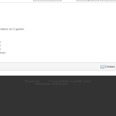
ruikers en 2 gasten
m
m
m
forum
Contact
Powered by
phpBB
® Forum Software © phpBB Limited
Nederlandse vertaling door
phpBB.nl
.