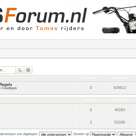
REACTIES
WEERGAVES
Regels
0
928612
in
Feedback
REACTIES
WEERGAVES
0
40283
2
53286
derwerpen van afgelopen:
Sorteer op