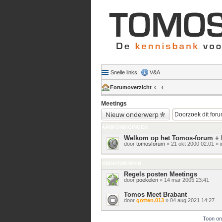
Snelle links
V&A
Forumoverzicht
Meetings
Nieuw onderwerp
AANKONDIGINGEN
Welkom op het Tomos-forum + 
door
tomosforum
» 21 okt 2000 02:01 » 
ONDERWERPEN
Regels posten Meetings
door
poekelen
» 14 mar 2005 23:41
Tomos Meet Brabant
door
gotten.013
» 04 aug 2021 14:27
Toon on