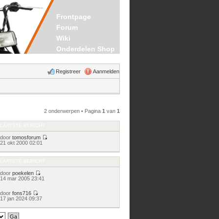
Frontpage
Forum
Wiki
Onderdelen Shop
Registreer
Aanmelden
2 onderwerpen • Pagina
1
van
1
LAATSTE BERICHT
door
tomosforum
Bekijk
21 okt 2000 02:01
laatste
bericht
LAATSTE BERICHT
door
poekelen
Bekijk
14 mar 2005 23:41
laatste
bericht
door
fons716
Bekijk
17 jan 2024 09:37
laatste
bericht