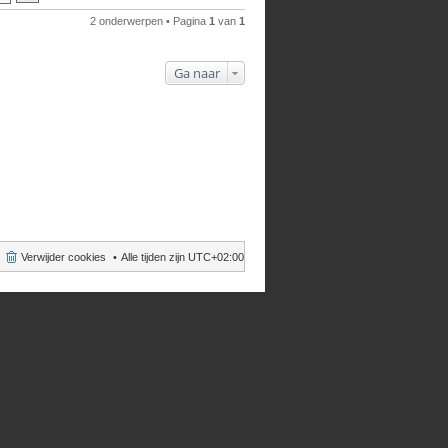
2 onderwerpen • Pagina
1
van
1
Ga naar
Verwijder cookies
Alle tijden zijn
UTC+02:00