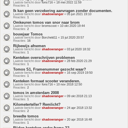
Laatste bericht door
fons716
«
18 mei 2022 11:59
Reacties:
1
Ik kan geen verzekering aanvragen zonder documenten.
Laatste bericht door
shadowranger
«
05 jun 2021 19:10
Reacties:
1
Omkeuren tomos van snor naar brom
Laatste bericht door
bromscoot
«
10 okt 2020 19:44
Reacties:
2
bouwjaar Tomos
Laatste bericht door
Borcheld11
«
15 jul 2020 20:57
Reacties:
16
Rijbewijs afnemen
Laatste bericht door
shadowranger
«
03 jul 2020 18:32
Reacties:
1
Kenteken overschrijven problemen
Laatste bericht door
shadowranger
«
28 feb 2020 21:29
Reacties:
1
Tomos S1, Framenummer gezocht waar?
Laatste bericht door
shadowranger
«
16 sep 2019 19:50
Reacties:
1
Kenteken formaat scooter veranderen.
Laatste bericht door
fons716
«
10 nov 2018 12:50
Reacties:
2
tomos in amsterdam 2008
Laatste bericht door
shadowranger
«
09 okt 2018 21:13
Reacties:
1
Kilometerteller? Remlicht?
Laatste bericht door
shadowranger
«
24 apr 2018 13:32
Reacties:
2
breedte tomos
Laatste bericht door
shadowranger
«
20 apr 2018 16:48
Reacties:
1
Rijden kenteken ander frame ??