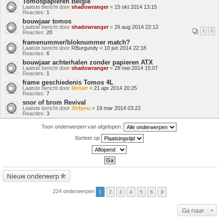
Tomospapieren Belgie
Laatste bericht door
shadowranger
«
15 okt 2014 13:15
Reacties:
1
bouwjaar tomos
Laatste bericht door
shadowranger
«
26 aug 2014 22:12
1
2
Reacties:
20
framenummer/bloknummer match?
Laatste bericht door
RBurgundy
«
10 jun 2014 22:18
Reacties:
6
bouwjaar achterhalen zonder papieren ATX
Laatste bericht door
shadowranger
«
28 mei 2014 15:07
Reacties:
1
frame geschiedenis Tomos 4L
Laatste bericht door
Motart
«
21 apr 2014 20:25
Reacties:
7
snor of brom Revival
Laatste bericht door
2h4you
«
19 mar 2014 03:22
Reacties:
3
Toon onderwerpen van afgelopen:
Sorteer op
Nieuw onderwerp
224 onderwerpen
1
2
3
4
5
6
Ga naar