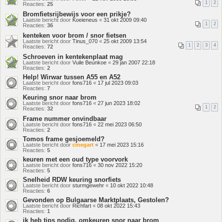
1
2
Reacties:
25
Bromfietsrijbewijs voor een prikje?
Laatste bericht door
Koeieneus
«
31 okt 2009 09:40
1
2
Reacties:
36
kenteken voor brom / snor fietsen
Laatste bericht door
Tinus_070
«
25 okt 2009 13:54
1
2
3
4
Reacties:
72
Schroeven in kentekenplaat mag
Laatste bericht door
Vuile Beunkoe
«
29 jan 2007 22:18
Reacties:
2
Help! Wirwar tussen A55 en A52
Laatste bericht door
fons716
«
17 jul 2023 09:03
Reacties:
7
Keuring snor naar brom
Laatste bericht door
fons716
«
27 jun 2023 18:02
1
2
Reacties:
32
Frame nummer onvindbaar
Laatste bericht door
fons716
«
22 mei 2023 06:50
Reacties:
2
Tomos frame gesjoemeld?
Laatste bericht door
cinegart
«
17 mei 2023 15:16
Reacties:
5
keuren met een oud type voorvork
Laatste bericht door
fons716
«
30 nov 2022 15:20
Reacties:
5
Snelheid RDW keuring snorfiets
Laatste bericht door
sturmgewehr
«
10 okt 2022 10:48
Reacties:
6
Gevonden op Bulgaarse Marktplaats, Gestolen?
Laatste bericht door
Richfart
«
08 okt 2022 15:43
Reacties:
1
ik heb tips nodig. omkeuren snor naar brom