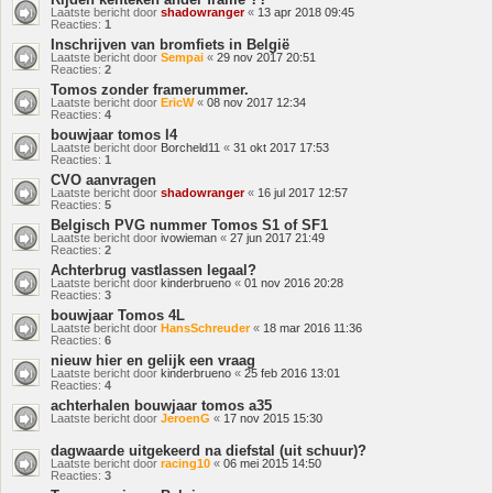
Laatste bericht door
shadowranger
«
13 apr 2018 09:45
Reacties:
1
Inschrijven van bromfiets in België
Laatste bericht door
Sempai
«
29 nov 2017 20:51
Reacties:
2
Tomos zonder framerummer.
Laatste bericht door
EricW
«
08 nov 2017 12:34
Reacties:
4
bouwjaar tomos l4
Laatste bericht door
Borcheld11
«
31 okt 2017 17:53
Reacties:
1
CVO aanvragen
Laatste bericht door
shadowranger
«
16 jul 2017 12:57
Reacties:
5
Belgisch PVG nummer Tomos S1 of SF1
Laatste bericht door
ivowieman
«
27 jun 2017 21:49
Reacties:
2
Achterbrug vastlassen legaal?
Laatste bericht door
kinderbrueno
«
01 nov 2016 20:28
Reacties:
3
bouwjaar Tomos 4L
Laatste bericht door
HansSchreuder
«
18 mar 2016 11:36
Reacties:
6
nieuw hier en gelijk een vraag
Laatste bericht door
kinderbrueno
«
25 feb 2016 13:01
Reacties:
4
achterhalen bouwjaar tomos a35
Laatste bericht door
JeroenG
«
17 nov 2015 15:30
dagwaarde uitgekeerd na diefstal (uit schuur)?
Laatste bericht door
racing10
«
06 mei 2015 14:50
Reacties:
3