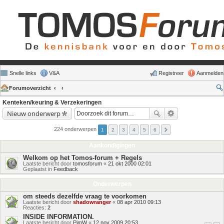
Snelle links
V&A
Registreer
Aanmelden
Forumoverzicht
Kenteken/keuring & Verzekeringen
Nieuw onderwerp
224 onderwerpen
1
2
3
4
5
6
Aankondigingen
Welkom op het Tomos-forum + Regels
Laatste bericht door
tomosforum
«
21 okt 2000 02:01
Geplaatst in
Feedback
Onderwerpen
om steeds dezelfde vraag te voorkomen
Laatste bericht door
shadowranger
«
08 apr 2010 09:13
Reacties:
2
INSIDE INFORMATION.
Laatste bericht door
PimW
«
12 nov 2009 20:53