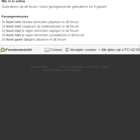
Wie is er online
Gebruikers op dit forum: Geen geregistreerde gebruikers en 4 gasten
Forumpermissies
Je
kunt niet
nieuwe berichten plaatsen in dit forum
Je
kunt niet
reageren op onderwerpen in dit forum
Je
kunt niet
je eigen berichten wijzigen in dit forum
Je
kunt niet
je eigen berichten verwijderen in dit forum
Je
kunt geen
bijlagen plaatsen in dit forum
Forumoverzicht
Contact
Verwijder cookies
Alle tijden zijn
UTC+02:00
Powered by
phpBB
® Forum Software © phpBB Limited
Nederlandse vertaling door
phpBB.nl
.