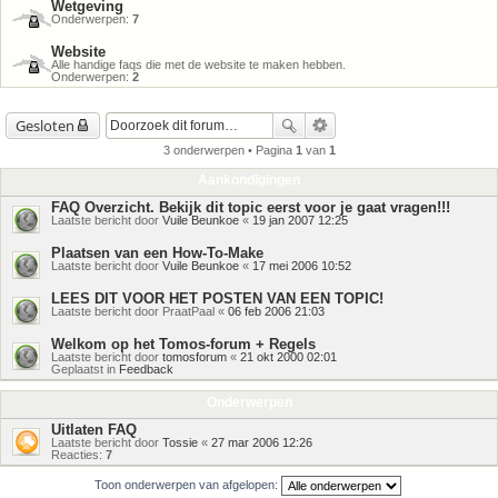
Wetgeving
Onderwerpen:
7
Website
Alle handige faqs die met de website te maken hebben.
Onderwerpen:
2
Gesloten
3 onderwerpen • Pagina
1
van
1
Aankondigingen
FAQ Overzicht. Bekijk dit topic eerst voor je gaat vragen!!!
Laatste bericht door
Vuile Beunkoe
«
19 jan 2007 12:25
Plaatsen van een How-To-Make
Laatste bericht door
Vuile Beunkoe
«
17 mei 2006 10:52
LEES DIT VOOR HET POSTEN VAN EEN TOPIC!
Laatste bericht door
PraatPaal
«
06 feb 2006 21:03
Welkom op het Tomos-forum + Regels
Laatste bericht door
tomosforum
«
21 okt 2000 02:01
Geplaatst in
Feedback
Onderwerpen
Uitlaten FAQ
Laatste bericht door
Tossie
«
27 mar 2006 12:26
Reacties:
7
Toon onderwerpen van afgelopen: