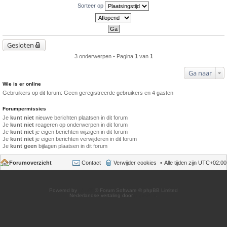
Sorteer op
Gesloten
3 onderwerpen • Pagina
1
van
1
Ga naar
Wie is er online
Gebruikers op dit forum: Geen geregistreerde gebruikers en 4 gasten
Forumpermissies
Je
kunt niet
nieuwe berichten plaatsen in dit forum
Je
kunt niet
reageren op onderwerpen in dit forum
Je
kunt niet
je eigen berichten wijzigen in dit forum
Je
kunt niet
je eigen berichten verwijderen in dit forum
Je
kunt geen
bijlagen plaatsen in dit forum
Forumoverzicht
Contact
Verwijder cookies
Alle tijden zijn
UTC+02:00
Powered by
phpBB
® Forum Software © phpBB Limited
Nederlandse vertaling door
phpBB.nl
.